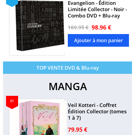
Evangelion - Édition
Limitée Collector - Noir -
Combo DVD + Blu-ray
98.96 €
169.95 €
TOP VENTE DVD & Blu-ray
MANGA
01
Veil Kotteri - Coffret
Édition Collector (tomes
1 à 7)
79.95 €