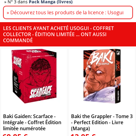
»
N° 3 dans
Pack Manga (livres)
» Découvrez tous les produits de la licence : Usogui
LES CLIENTS AYANT ACHETÉ USOGUI - COFFRET
COLLECTOR - ÉDITION LIMITÉE ... ONT AUSSI
COMMANDÉ
Baki Gaiden: Scarface -
Baki the Grappler - Tome 3
Intégrale - Coffret Édition
- Perfect Edition - Livre
limitée numérotée
(Manga)