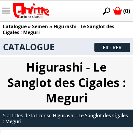
(0)
Catalogue
»
Seinen
»
Higurashi - Le Sanglot des
Cigales : Meguri
CATALOGUE
FILTRER
Higurashi - Le
Sanglot des Cigales :
Meguri
5
articles de la license
Higurashi - Le Sanglot des Cigales
: Meguri