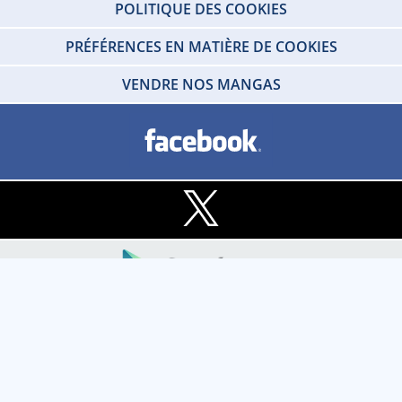
POLITIQUE DES COOKIES
PRÉFÉRENCES EN MATIÈRE DE COOKIES
VENDRE NOS MANGAS
Copyright © 2026 IDP HOME VIDEO Tous droits réservés. SARL - IDP HOME
VIDEO Societe au capital social de 100 000 € - RCS de Créteil 412 215 329 -
TVA N°FR80412215329