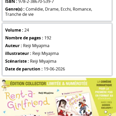
ISBN :
978-2-38670-539-7
Genre(s) :
Comédie
,
Drame
,
Ecchi
,
Romance
,
Tranche de vie
Volume :
24
Nombre de pages :
192
Auteur :
Reiji Miyajima
illustrateur :
Reiji Miyajima
Scénariste :
Reiji Miyajima
Date de parution :
19-06-2026