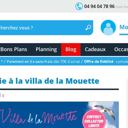
04 94 04 78 96
(voir ho
Mo
Bons Plans
Planning
Blog
Cadeaux
Occa
/
/
 *
Paiement en 3 x sans frais
dès 70€ d'achat
Offre de fidélité
: cumule
 à la villa de la Mouette
0