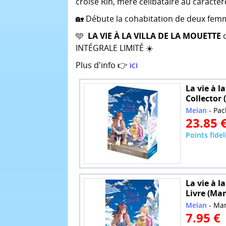
croise Rin, mère célibataire au caractère
🏡 Débute la cohabitation de deux fe
🩵
LA VIE À LA VILLA DE LA MOUETTE
d
INTÉGRALE LIMITÉ ☀️
Plus d'info 👉
ici
La vie à l
Collector 
Meian
- Pa
23.85 
Points fidel
La vie à l
Livre (Ma
Meian
- Ma
7.95 €