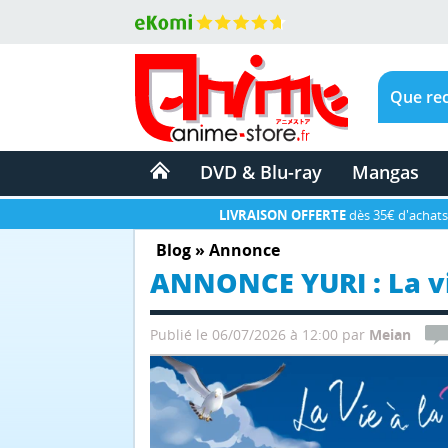
DVD & Blu-ray
Mangas
LIVRAISON OFFERTE
dès 35€ d'achats
Blog
»
Annonce
ANNONCE YURI : La vie
Publié le 06/07/2026 à 12:00
par
Meian