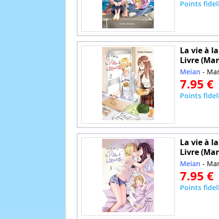
Points fidel
La vie à l
Livre (Ma
Meian
- Ma
7.95 €
Points fidel
La vie à l
Livre (Ma
Meian
- Ma
7.95 €
Points fidel