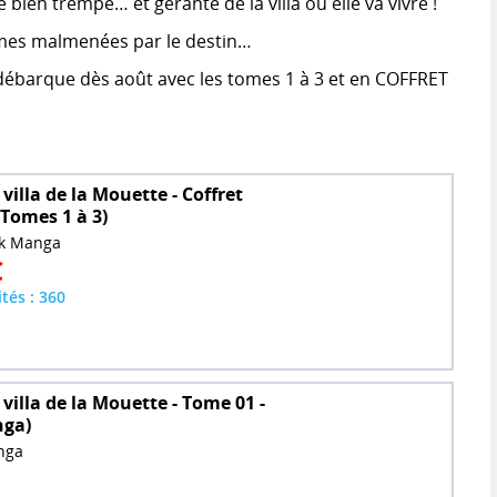
 bien trempé… et gérante de la villa où elle va vivre !
mmes malmenées par le destin…
ébarque dès août avec les tomes 1 à 3 et en COFFRET
a villa de la Mouette - Coffret
(Tomes 1 à 3)
ck Manga
€
ités : 360
a villa de la Mouette - Tome 01 -
nga)
nga