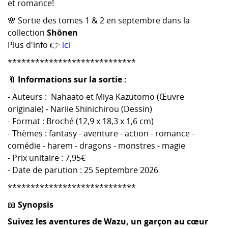
et romance!
🌸 Sortie des tomes 1 & 2 en septembre dans la
collection
Shônen
Plus d'info 👉
ici
****************************
🔖
Informations sur la sortie :
- Auteurs : Nahaato et Miya Kazutomo (Œuvre
originale) - Nariie Shinichirou (Dessin)
- Format : Broché (12,9 x 18,3 x 1,6 cm)
- Thèmes : fantasy - aventure - action - romance -
comédie - harem - dragons - monstres - magie
- Prix unitaire : 7,95€
- Date de parution : 25 Septembre 2026
****************************
📖
Synopsis
Suivez les aventures de Wazu, un garçon au cœur