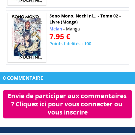
Sono Mono. Nochi ni... - Tome 02 -
Livre (Manga)
Meian
- Manga
7.95 €
Points fidelités : 100
0 COMMENTAIRE
Envie de participer aux commentaires 
? Cliquez ici pour vous connecter ou 
vous inscrire