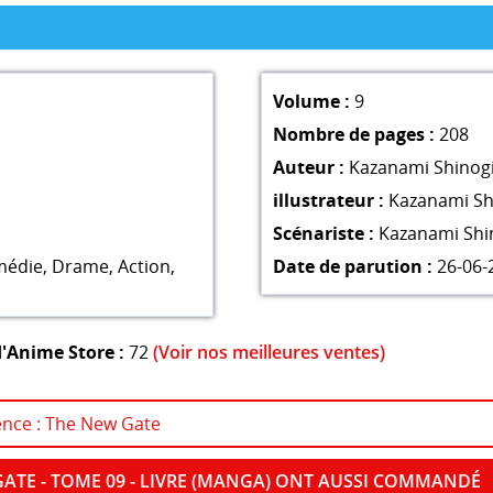
Volume :
9
Nombre de pages :
208
Auteur :
Kazanami Shinog
illustrateur :
Kazanami Sh
Scénariste :
Kazanami Shi
médie
,
Drame
,
Action
,
Date de parution :
26-06-
'Anime Store :
72
(Voir nos meilleures ventes)
cence : The New Gate
GATE - TOME 09 - LIVRE (MANGA) ONT AUSSI COMMANDÉ