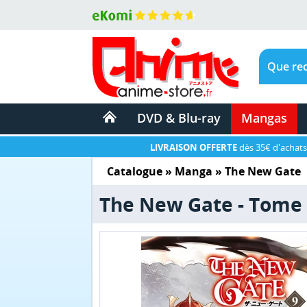
DVD & Blu-ray
Mangas
LIVRAISON OFFERTE
dès 35€ d'achats
Catalogue
»
Manga
»
The New Gate
The New Gate - Tome