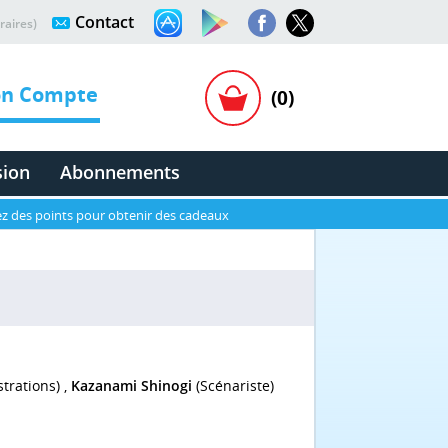
Contact
raires)
n Compte
(0)
sion
Abonnements
z des points pour obtenir des cadeaux
strations) ,
Kazanami Shinogi
(Scénariste)