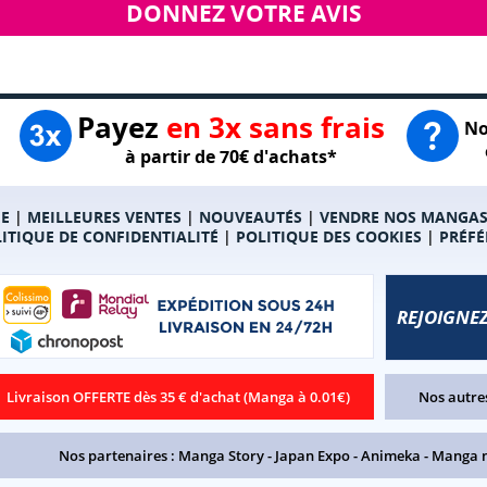
DONNEZ VOTRE AVIS
Payez
en 3x sans frais
No
à partir de 70€ d'achats*
E
|
MEILLEURES VENTES
|
NOUVEAUTÉS
|
VENDRE NOS MANGA
ITIQUE DE CONFIDENTIALITÉ
|
POLITIQUE DES COOKIES
|
PRÉFÉ
REJOIGNEZ
Livraison OFFERTE dès 35 € d'achat (Manga à 0.01€)
Nos autres
Nos partenaires :
Manga Story
-
Japan Expo
-
Animeka
-
Manga 