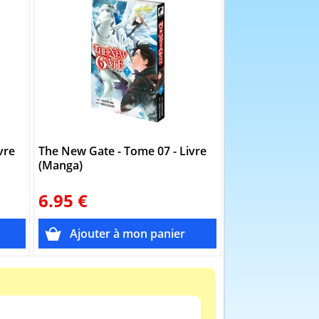
vre
The New Gate - Tome 07 - Livre
The New Gate - 
(Manga)
(Manga)
6.95 €
6.95 €