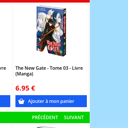
vre
The New Gate - Tome 03 - Livre
The New Gate - 
(Manga)
(Manga)
6.95 €
6.95 €
PRÉCÉDENT
SUIVANT