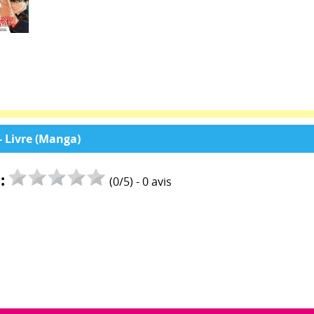
- Livre (Manga)
:
(
0
/
5
) -
0
avis