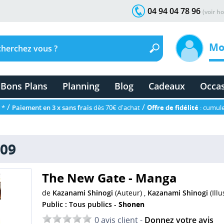
04 94 04 78 96
(voir ho
Mo
Bons Plans
Planning
Blog
Cadeaux
Occa
/
/
 *
Paiement en 3 x sans frais
dès 70€ d'achat
Offre de fidélité
: cumule
 09
The New Gate - Manga
de
Kazanami Shinogi
(Auteur) ,
Kazanami Shinogi
(Illu
Public : Tous publics -
Shonen
0 avis client -
Donnez votre avis