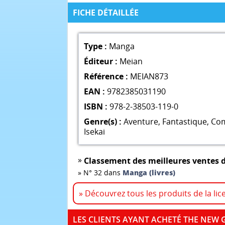
FICHE DÉTAILLÉE
Type :
Manga
Éditeur :
Meian
Référence :
MEIAN873
EAN :
9782385031190
ISBN :
978-2-38503-119-0
Genre(s) :
Aventure
,
Fantastique
,
Co
Isekai
»
Classement des meilleures ventes d
»
N° 32 dans
Manga (livres)
» Découvrez tous les produits de la li
LES CLIENTS AYANT ACHETÉ THE NEW 