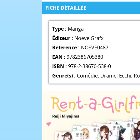
FICHE DÉTAILLÉE
Type :
Manga
Éditeur :
Noeve Grafx
Référence :
NOEVE0487
EAN :
9782386705380
ISBN :
978-2-38670-538-0
Genre(s) :
Comédie
,
Drame
,
Ecchi
,
R