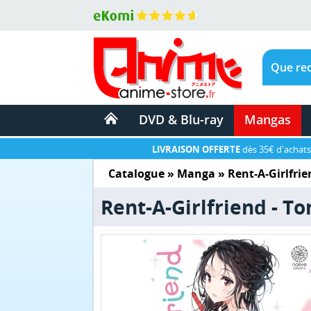
DVD & Blu-ray
Mangas
LIVRAISON OFFERTE
dès 35€ d'achats
Catalogue
»
Manga
»
Rent-A-Girlfrie
Rent-A-Girlfriend - T