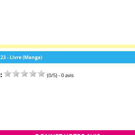
23 - Livre (Manga)
:
(
0
/
5
) -
0
avis