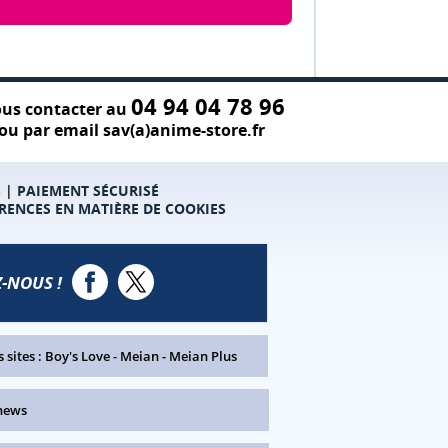
04 94 04 78 96
us contacter au
ou par email sav(a)anime-store.fr
S
|
PAIEMENT SÉCURISÉ
RENCES EN MATIÈRE DE COOKIES
-NOUS !
 sites :
Boy's Love
-
Meian
-
Meian Plus
news