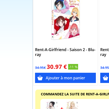
Rent-A-Girlfriend - Saison 2 - Blu-
Rent-
ray
ray
30.97 €
-11 %
34.95€
34.9
COMMANDEZ LA SUITE DE RENT-A-GIRL