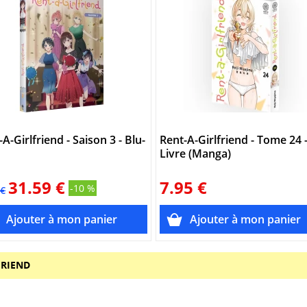
A-Girlfriend - Saison 3 - Blu-
Rent-A-Girlfriend - Tome 24 
Livre (Manga)
31.59 €
7.95 €
-10 %
5€
FRIEND