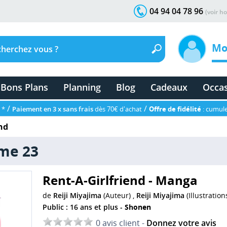
04 94 04 78 96
(voir ho
Mo
Bons Plans
Planning
Blog
Cadeaux
Occa
/
/
 *
Paiement en 3 x sans frais
dès 70€ d'achat
Offre de fidélité
: cumule
nd
ome 23
Rent-A-Girlfriend - Manga
de
Reiji Miyajima
(Auteur) ,
Reiji Miyajima
(Illustration
Public : 16 ans et plus -
Shonen
0 avis client -
Donnez votre avis