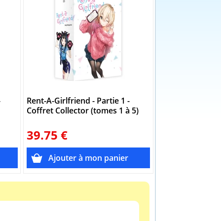
-
Rent-A-Girlfriend - Partie 1 -
Rent-A-Girlfrien
Coffret Collector (tomes 1 à 5)
Livre (Manga)
39.75 €
7.95 €