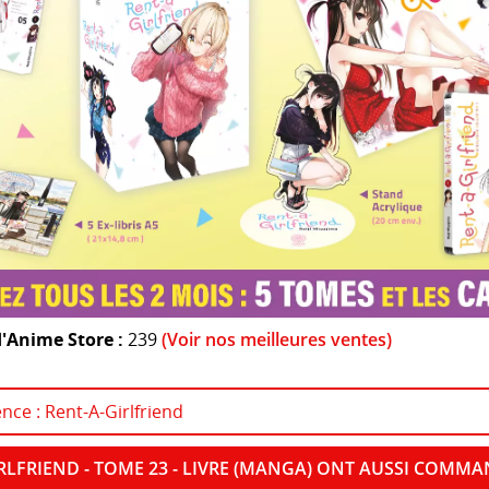
'Anime Store :
239
(Voir nos meilleures ventes)
nce : Rent-A-Girlfriend
IRLFRIEND - TOME 23 - LIVRE (MANGA) ONT AUSSI COMM