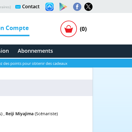
Contact
raires)
n Compte
(0)
sion
Abonnements
z des points pour obtenir des cadeaux
s) ,
Reiji Miyajima
(Scénariste)