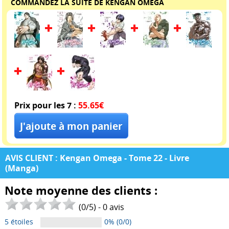
COMMANDEZ LA SUITE DE KENGAN OMEGA
Prix pour les 7 :
55.65€
AVIS CLIENT : Kengan Omega - Tome 22 - Livre
(Manga)
Note moyenne des clients :
(
0
/
5
) -
0
avis
5 étoiles
0% (0/0)