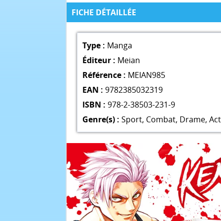
FICHE DÉTAILLÉE
Type :
Manga
Éditeur :
Meian
Référence :
MEIAN985
EAN :
9782385032319
ISBN :
978-2-38503-231-9
Genre(s) :
Sport
,
Combat
,
Drame
,
Act