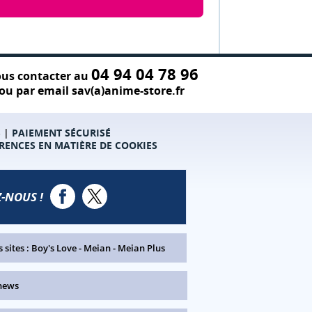
04 94 04 78 96
us contacter au
ou par email sav(a)anime-store.fr
S
|
PAIEMENT SÉCURISÉ
RENCES EN MATIÈRE DE COOKIES
-NOUS !
 sites :
Boy's Love
-
Meian
-
Meian Plus
news