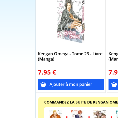
Kengan Omega - Tome 23 - Livre
Keng
(Manga)
(Man
7.95 €
7.9
COMMANDEZ LA SUITE DE KENGAN OM