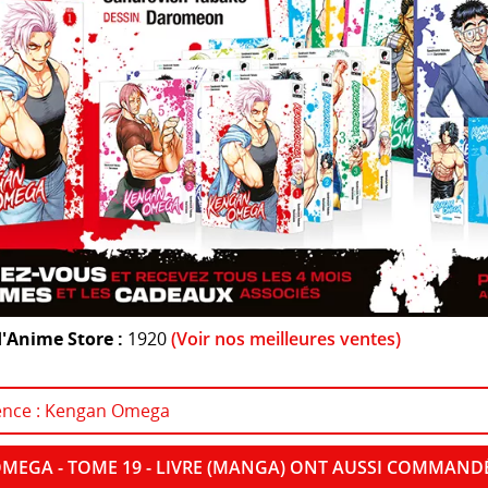
'Anime Store :
1920
(Voir nos meilleures ventes)
icence : Kengan Omega
OMEGA - TOME 19 - LIVRE (MANGA) ONT AUSSI COMMAND