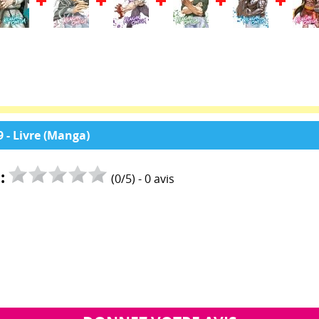
 - Livre (Manga)
:
(
0
/
5
) -
0
avis