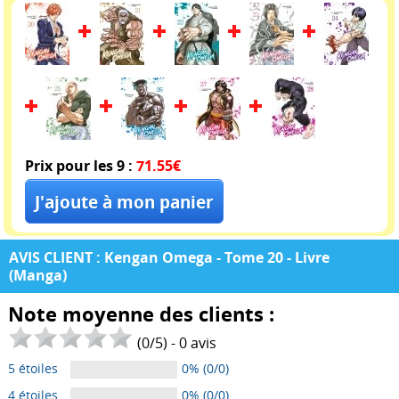
Prix pour les 9 :
71.55€
AVIS CLIENT : Kengan Omega - Tome 20 - Livre
(Manga)
Note moyenne des clients :
(
0
/
5
) -
0
avis
5 étoiles
0% (0/0)
4 étoiles
0% (0/0)