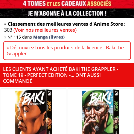
»
Classement des meilleures ventes d'Anime Store :
303
(Voir nos meilleures ventes)
»
N° 115 dans
Manga (livres)
» Découvrez tous les produits de la licence : Baki the
Grappler
LES CLIENTS AYANT ACHETÉ BAKI THE GRAPPLER -
TOME 19 - PERFECT EDITION -... ONT AUSSI
COMMANDÉ