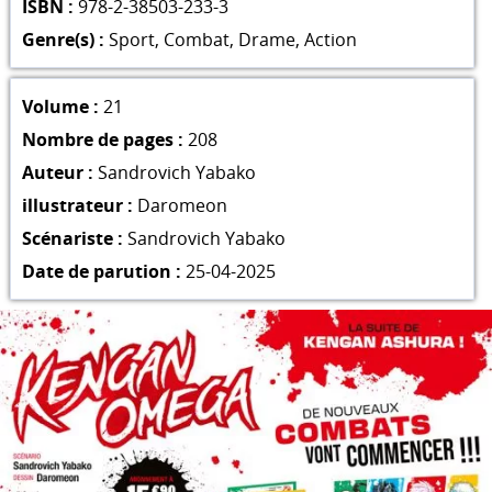
ISBN :
978-2-38503-233-3
Genre(s) :
Sport
,
Combat
,
Drame
,
Action
Volume :
21
Nombre de pages :
208
Auteur :
Sandrovich Yabako
illustrateur :
Daromeon
Scénariste :
Sandrovich Yabako
Date de parution :
25-04-2025