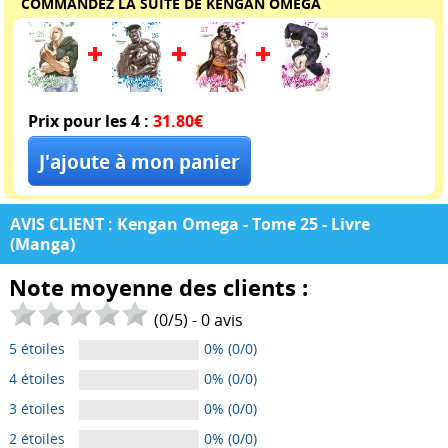
COMMANDEZ LA SUITE DE KENGAN OMEGA
Prix pour les 4 :
31.80€
AVIS CLIENT : Kengan Omega - Tome 25 - Livre
(Manga)
Note moyenne des clients :
(
0
/
5
) -
0
avis
5 étoiles
0% (0/0)
4 étoiles
0% (0/0)
3 étoiles
0% (0/0)
2 étoiles
0% (0/0)