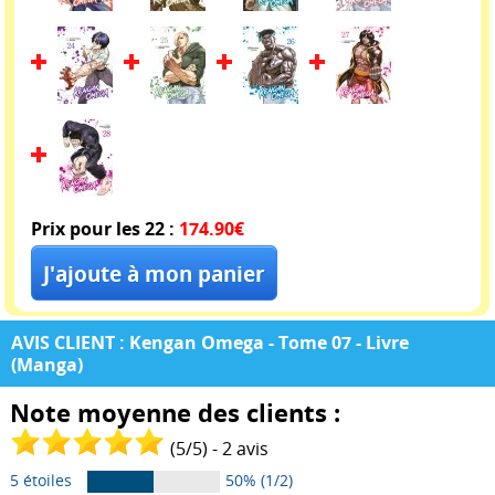
Prix pour les 22 :
174.90€
AVIS CLIENT : Kengan Omega - Tome 07 - Livre
(Manga)
Note moyenne des clients :
(
5
/
5
) -
2
avis
5 étoiles
50% (1/2)