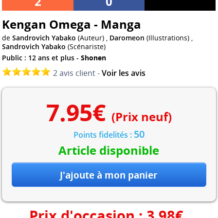
2
0
Kengan Omega - Manga
de
Sandrovich Yabako
(Auteur) ,
Daromeon
(Illustrations) ,
Sandrovich Yabako
(Scénariste)
Public : 12 ans et plus -
Shonen
2 avis client -
Voir les avis
7.95
€
(Prix neuf)
50
Points fidelités :
Article disponible
Prix d'occasion :
3.98
€