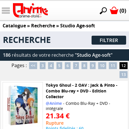
(0)
Catalogue
» Recherche »
Studio Age-soft
RECHERCHE
FILTRER
186
résultats de votre recherche
"Studio Age-soft"
Pages :
<<
3
4
5
6
7
8
9
10
11
12
13
Tokyo Ghoul - 2 OAV : Jack & Pinto -
Combo Blu-ray + DVD - Edition
Collector
@Anime
- Combo Blu-Ray + DVD -
intégrale
21.34 €
Rupture
Points fidelités : 60