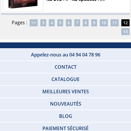
Pages :
<<
3
4
5
6
7
8
9
10
11
12
13
Appelez-nous au 04 94 04 78 96
CONTACT
CATALOGUE
MEILLEURES VENTES
NOUVEAUTÉS
BLOG
PAIEMENT SÉCURISÉ