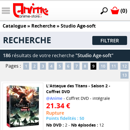
(0)
Catalogue
» Recherche »
Studio Age-soft
RECHERCHE
FILTRER
186
résultats de votre recherche
"Studio Age-soft"
Pages :
1
2
3
4
5
6
7
8
9
10
11
12
13
L'Attaque des Titans - Saison 2 -
Coffret DVD
@Anime
- Coffret DVD - intégrale
21.34 €
Rupture
Points fidelités : 50
Nb DVD :
2 -
Nb épisodes :
12