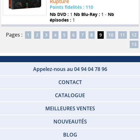
Rupture
Points fidelités : 110
Nb DVD :
1
Nb Blu-Ray :
1 -
Nb
épisodes :
1
Pages :
1
2
3
4
5
6
7
8
9
10
11
12
13
Appelez-nous au 04 94 04 78 96
CONTACT
CATALOGUE
MEILLEURES VENTES
NOUVEAUTÉS
BLOG