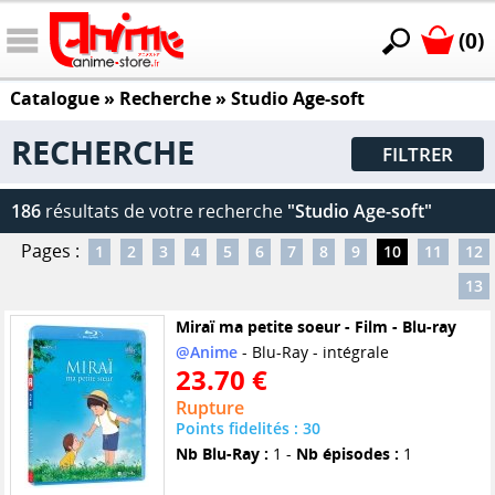
(0)
Catalogue
» Recherche »
Studio Age-soft
RECHERCHE
FILTRER
186
résultats de votre recherche
"Studio Age-soft"
Pages :
1
2
3
4
5
6
7
8
9
10
11
12
13
Miraï ma petite soeur - Film - Blu-ray
@Anime
- Blu-Ray - intégrale
23.70 €
Rupture
Points fidelités : 30
Nb Blu-Ray :
1 -
Nb épisodes :
1