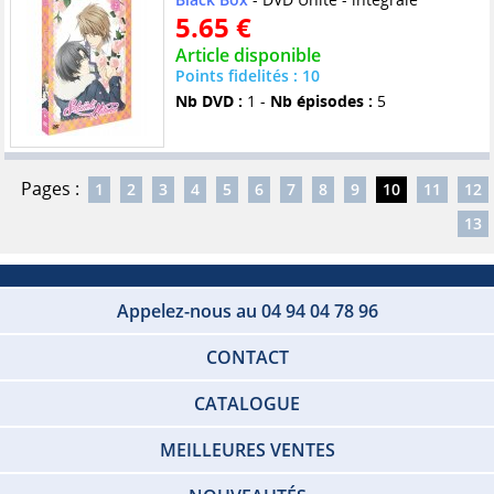
5.65 €
Article disponible
Points fidelités : 10
Nb DVD :
1 -
Nb épisodes :
5
Pages :
1
2
3
4
5
6
7
8
9
10
11
12
13
Appelez-nous au 04 94 04 78 96
CONTACT
CATALOGUE
MEILLEURES VENTES