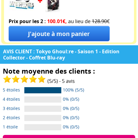
Prix pour les 2 :
100.01€,
au lieu de
128.90
€
AVIS CLIENT : Tokyo Ghoul:re - Saison 1 - Edition
Collector - Coffret Blu-ray
Note moyenne des clients :
(
5
/
5
) -
5
avis
5 étoiles
100% (5/5)
4 étoiles
0% (0/5)
3 étoiles
0% (0/5)
2 étoiles
0% (0/5)
1 étoile
0% (0/5)