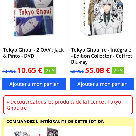
Tokyo Ghoul - 2 OAV : Jack
Tokyo Ghoul:re - Intégrale
& Pinto - DVD
- Edition Collector - Coffret
Blu-ray
10.65 €
55.08 €
-29 %
-20 %
14.95€
68.95€
» Découvrez tous les produits de la licence : Tokyo
Ghoul:re
COMMANDEZ L'INTÉGRALITÉ DE CETTE ÉDTION