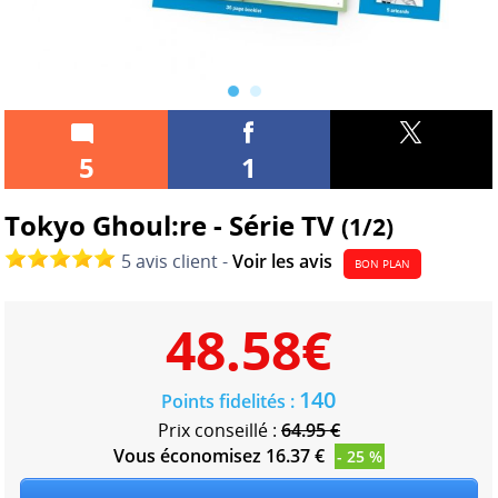
5
1
Tokyo Ghoul:re - Série TV
(1/2)
5 avis client -
Voir les avis
BON PLAN
48.58
€
140
Points fidelités :
Prix conseillé :
64.95 €
Vous économisez 16.37 €
- 25 %