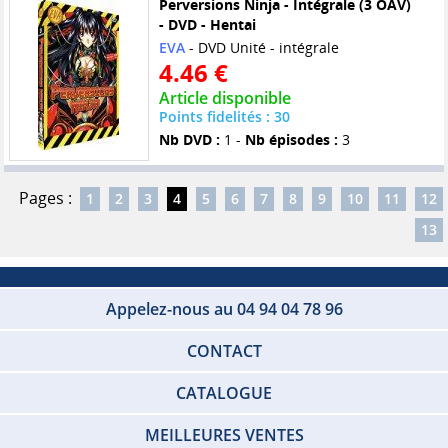
Perversions Ninja - Intégrale (3 OAV)
- DVD - Hentai
EVA
- DVD Unité - intégrale
4.46 €
Article disponible
Points fidelités : 30
Nb DVD :
1 -
Nb épisodes :
3
Pages :
1
2
3
4
5
6
7
8
9
10
11
12
13
Appelez-nous au 04 94 04 78 96
CONTACT
CATALOGUE
MEILLEURES VENTES