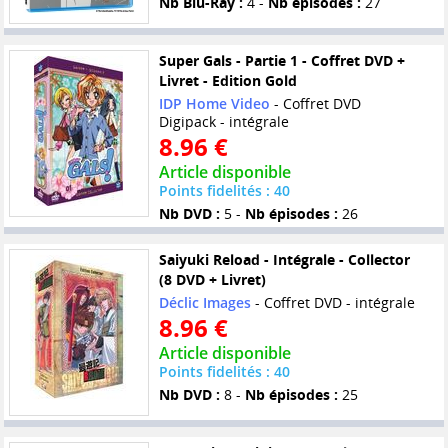
Nb Blu-Ray :
4 -
Nb épisodes :
27
Super Gals - Partie 1 - Coffret DVD +
Livret - Edition Gold
IDP Home Video
- Coffret DVD
Digipack - intégrale
8.96 €
Article disponible
Points fidelités : 40
Nb DVD :
5 -
Nb épisodes :
26
Saiyuki Reload - Intégrale - Collector
(8 DVD + Livret)
Déclic Images
- Coffret DVD - intégrale
8.96 €
Article disponible
Points fidelités : 40
Nb DVD :
8 -
Nb épisodes :
25