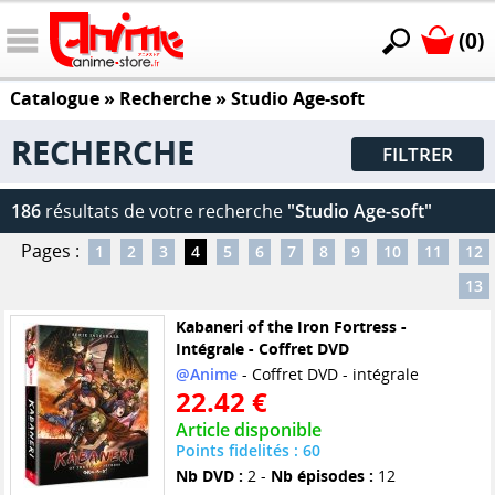
(0)
Catalogue
» Recherche »
Studio Age-soft
RECHERCHE
FILTRER
186
résultats de votre recherche
"Studio Age-soft"
Pages :
1
2
3
4
5
6
7
8
9
10
11
12
13
Kabaneri of the Iron Fortress -
Intégrale - Coffret DVD
@Anime
- Coffret DVD - intégrale
22.42 €
Article disponible
Points fidelités : 60
Nb DVD :
2 -
Nb épisodes :
12