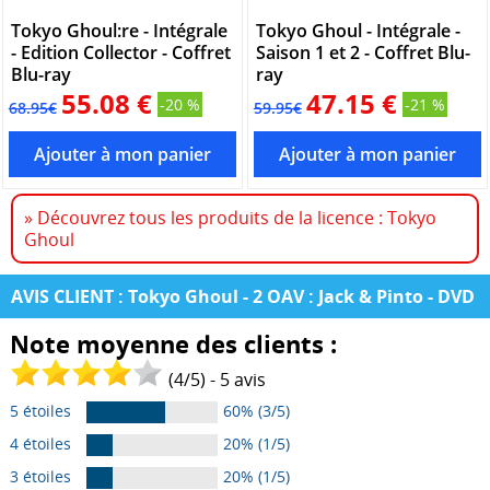
Tokyo Ghoul:re - Intégrale
Tokyo Ghoul - Intégrale -
- Edition Collector - Coffret
Saison 1 et 2 - Coffret Blu-
Blu-ray
ray
55.08 €
47.15 €
-20 %
-21 %
68.95€
59.95€
» Découvrez tous les produits de la licence : Tokyo
Ghoul
AVIS CLIENT : Tokyo Ghoul - 2 OAV : Jack & Pinto - DVD
Note moyenne des clients :
(
4
/
5
) -
5
avis
5 étoiles
60% (3/5)
4 étoiles
20% (1/5)
3 étoiles
20% (1/5)