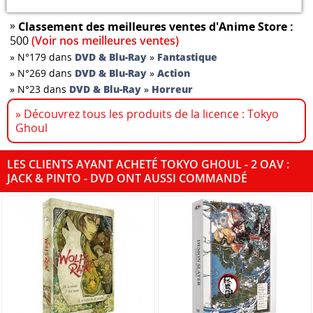
»
Classement des meilleures ventes d'Anime Store :
500
(Voir nos meilleures ventes)
»
N°179 dans
DVD & Blu-Ray
»
Fantastique
»
N°269 dans
DVD & Blu-Ray
»
Action
»
N°23 dans
DVD & Blu-Ray
»
Horreur
» Découvrez tous les produits de la licence : Tokyo
Ghoul
LES CLIENTS AYANT ACHETÉ TOKYO GHOUL - 2 OAV :
JACK & PINTO - DVD ONT AUSSI COMMANDÉ