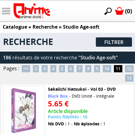
(0)
Catalogue
» Recherche »
Studio Age-soft
RECHERCHE
FILTRER
186
résultats de votre recherche
"Studio Age-soft"
Pages :
<<
2
3
4
5
6
7
8
9
10
11
12
13
Sekaiichi Hatsukoi - Vol 03 - DVD
Black Box
- DVD Unité - intégrale
5.65 €
Article disponible
Points fidelités : 10
Nb DVD :
1 -
Nb épisodes :
1