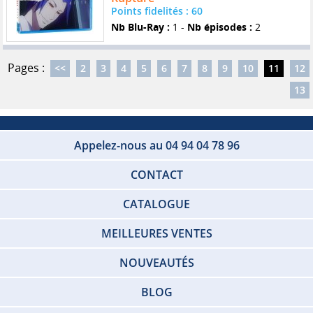
Points fidelités : 60
Nb Blu-Ray :
1 -
Nb épisodes :
2
Pages :
<<
2
3
4
5
6
7
8
9
10
11
12
13
Appelez-nous au 04 94 04 78 96
CONTACT
CATALOGUE
MEILLEURES VENTES
NOUVEAUTÉS
BLOG