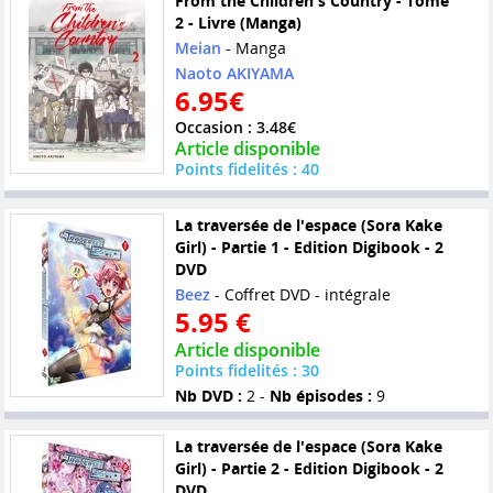
From the Children's Country - Tome
2 - Livre (Manga)
Meian
- Manga
Naoto AKIYAMA
6.95€
Occasion : 3.48€
Article disponible
Points fidelités : 40
La traversée de l'espace (Sora Kake
Girl) - Partie 1 - Edition Digibook - 2
DVD
Beez
- Coffret DVD - intégrale
5.95 €
Article disponible
Points fidelités : 30
Nb DVD :
2 -
Nb épisodes :
9
La traversée de l'espace (Sora Kake
Girl) - Partie 2 - Edition Digibook - 2
DVD