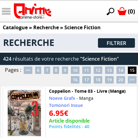
(0)
Catalogue
» Recherche »
Science Fiction
RECHERCHE
FILTRER
424
résultats de votre recherche
"Science Fiction"
Pages :
<<
6
7
8
9
10
11
12
13
14
15
16
17
18
19
20
>>
Coppelion - Tome 03 - Livre (Manga)
Noeve Grafx
- Manga
Tomonori Inoue
6.95€
Article disponible
Points fidelités : 40