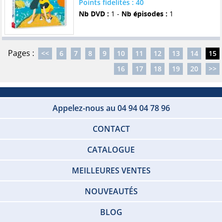
Points fidelités : 40
Nb DVD :
1 -
Nb épisodes :
1
Pages :
<<
6
7
8
9
10
11
12
13
14
15
16
17
18
19
20
>>
Appelez-nous au 04 94 04 78 96
CONTACT
CATALOGUE
MEILLEURES VENTES
NOUVEAUTÉS
BLOG