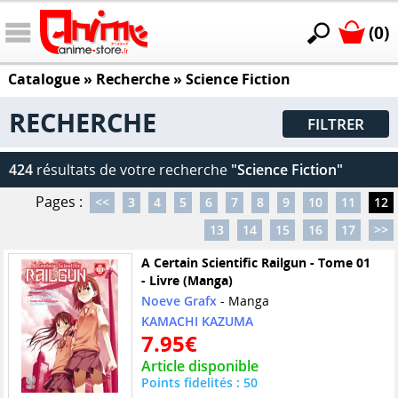
(0)
Catalogue
» Recherche »
Science Fiction
RECHERCHE
FILTRER
424
résultats de votre recherche
"Science Fiction"
Pages :
<<
3
4
5
6
7
8
9
10
11
12
13
14
15
16
17
>>
A Certain Scientific Railgun - Tome 01
- Livre (Manga)
Noeve Grafx
- Manga
KAMACHI KAZUMA
7.95€
Article disponible
Points fidelités : 50