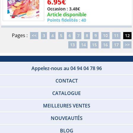
6.95€
Occasion : 3.48€
Article disponible
Points fidelités : 40
Pages :
<<
3
4
5
6
7
8
9
10
11
12
13
14
15
16
17
>>
Appelez-nous au 04 94 04 78 96
CONTACT
CATALOGUE
MEILLEURES VENTES
NOUVEAUTÉS
BLOG