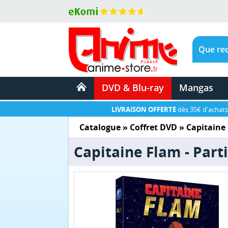
DVD & Blu-ray
Mangas
LIVRAISON OFFERTE
dès 35€ d'achats
Catalogue
»
Coffret DVD
»
Capitaine
Capitaine Flam - Part