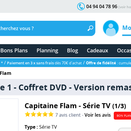
04 94 04 78 96
(voir ho
Mo
Bons Plans
Planning
Blog
Cadeaux
Occa
/
/
 *
Paiement en 3 x sans frais
dès 70€ d'achat
Offre de fidélité
: cumule
 Flam
ie 1 - Coffret DVD - Version rema
Capitaine Flam - Série TV
(1/3)
7 avis client -
Voir les avis
BON PLA
Type :
Série TV