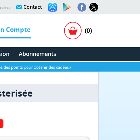
Contact
raires)
n Compte
(0)
sion
Abonnements
z des points pour obtenir des cadeaux
sterisée
N