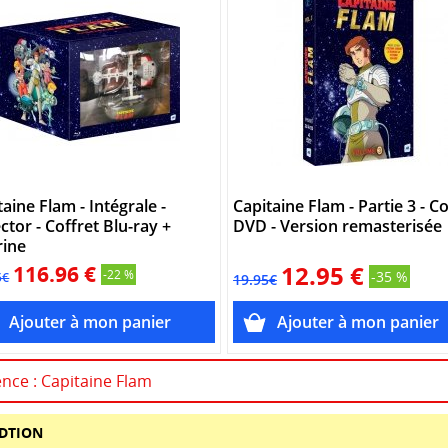
taine Flam - Intégrale -
Capitaine Flam - Partie 3 - Co
ector - Coffret Blu-ray +
DVD - Version remasterisée
rine
116.96 €
12.95 €
-22 %
-35 %
5€
19.95€
ence : Capitaine Flam
ÉDTION