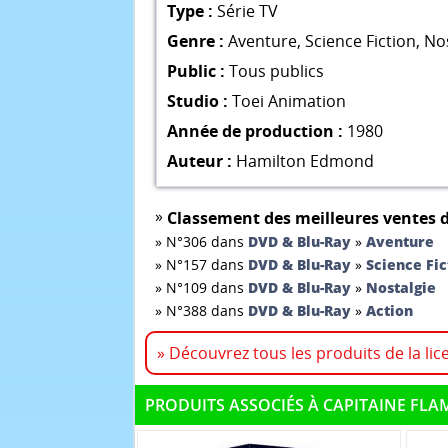
Type :
Série TV
Genre :
Aventure
,
Science Fiction
,
Nos
Public :
Tous publics
Studio :
Toei Animation
Année de production :
1980
Auteur :
Hamilton Edmond
»
Classement des meilleures ventes d
»
N°306 dans
DVD & Blu-Ray
»
Aventure
»
N°157 dans
DVD & Blu-Ray
»
Science Fic
»
N°109 dans
DVD & Blu-Ray
»
Nostalgie
»
N°388 dans
DVD & Blu-Ray
»
Action
» Découvrez tous les produits de la lic
PRODUITS ASSOCIÉS À CAPITAINE FLA