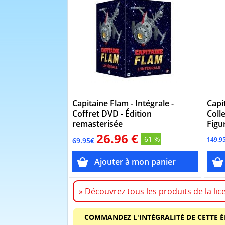
Capitaine Flam - Intégrale -
Capi
Coffret DVD - Édition
Coll
remasterisée
Figu
26.96 €
-61 %
149.9
69.95€
» Découvrez tous les produits de la lic
COMMANDEZ L'INTÉGRALITÉ DE CETTE 