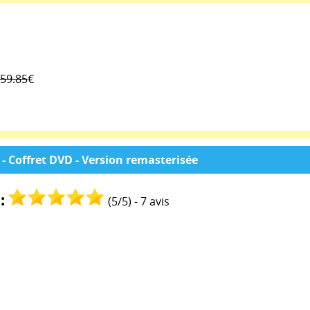
59.85
€
 - Coffret DVD - Version remasterisée
:
(
5
/
5
) -
7
avis