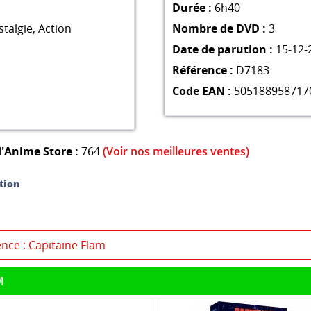
Durée :
6h40
talgie
,
Action
Nombre de DVD :
3
Date de parution :
15-12-
Référence :
D7183
Code EAN :
505188958717
'Anime Store :
764
(Voir nos meilleures ventes)
tion
ence : Capitaine Flam
M