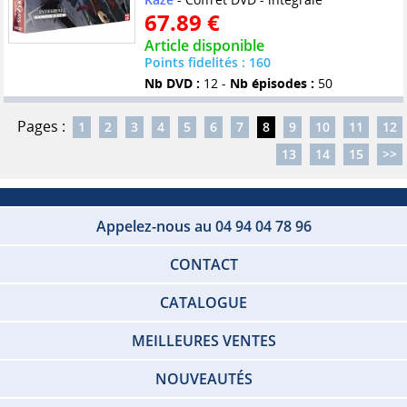
67.89 €
Article disponible
Points fidelités : 160
Nb DVD :
12 -
Nb épisodes :
50
Pages :
1
2
3
4
5
6
7
8
9
10
11
12
13
14
15
>>
Appelez-nous au 04 94 04 78 96
CONTACT
CATALOGUE
MEILLEURES VENTES
NOUVEAUTÉS