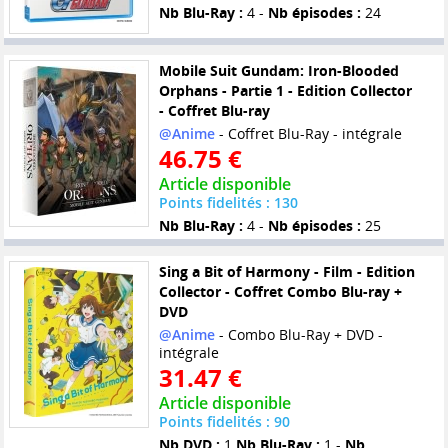
Nb Blu-Ray :
4 -
Nb épisodes :
24
Mobile Suit Gundam: Iron-Blooded
Orphans - Partie 1 - Edition Collector
- Coffret Blu-ray
@Anime
- Coffret Blu-Ray - intégrale
46.75 €
Article disponible
Points fidelités : 130
Nb Blu-Ray :
4 -
Nb épisodes :
25
Sing a Bit of Harmony - Film - Edition
Collector - Coffret Combo Blu-ray +
DVD
@Anime
- Combo Blu-Ray + DVD -
intégrale
31.47 €
Article disponible
Points fidelités : 90
Nb DVD :
1
Nb Blu-Ray :
1 -
Nb