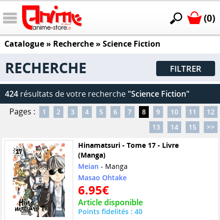
(0)
Catalogue
» Recherche »
Science Fiction
RECHERCHE
FILTRER
424
résultats de votre recherche
"Science Fiction"
Pages :
1
2
3
4
5
6
7
8
9
10
11
12
13
14
15
>>
Hinamatsuri - Tome 17 - Livre
(Manga)
Meian
- Manga
Masao Ohtake
6.95€
Article disponible
Points fidelités : 40