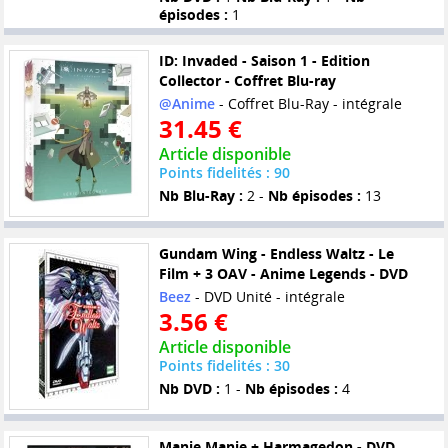
épisodes :
1
ID: Invaded - Saison 1 - Edition
Collector - Coffret Blu-ray
@Anime
- Coffret Blu-Ray - intégrale
31.45 €
Article disponible
Points fidelités : 90
Nb Blu-Ray :
2 -
Nb épisodes :
13
Gundam Wing - Endless Waltz - Le
Film + 3 OAV - Anime Legends - DVD
Beez
- DVD Unité - intégrale
3.56 €
Article disponible
Points fidelités : 30
Nb DVD :
1 -
Nb épisodes :
4
Manie Manie + Harmagedon - DVD