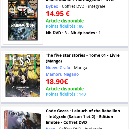
Dybex
- Coffret DVD - intégrale
14.95 €
Article disponible
Points fidelités : 80
Nb DVD :
3 -
Nb épisodes :
1
The five star stories - Tome 01 - Livre
(Manga)
Noeve Grafx
- Manga
Mamoru Nagano
18.90€
Article disponible
Points fidelités : 140
Code Geass : Lelouch of the Rebellion
- Intégrale (Saison 1 et 2) - Edition
limitée - Coffret DVD
Kaze
- Coffret DVD - intégrale