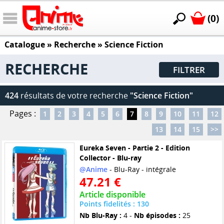
(0)
Catalogue
» Recherche »
Science Fiction
RECHERCHE
FILTRER
424
résultats de votre recherche
"Science Fiction"
Pages :
1
2
3
4
5
6
7
8
9
10
11
12
13
14
15
>>
Eureka Seven - Partie 2 - Edition
Collector - Blu-ray
@Anime
- Blu-Ray - intégrale
47.21 €
Article disponible
Points fidelités : 130
Nb Blu-Ray :
4 -
Nb épisodes :
25