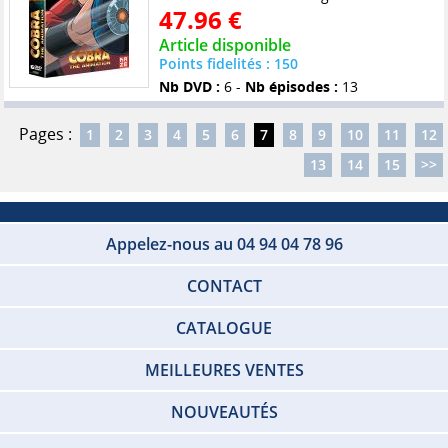
47.96 €
Article disponible
Points fidelités : 150
Nb DVD :
6 -
Nb épisodes :
13
Pages :
1
2
3
4
5
6
7
8
9
10
11
12
13
14
15
>>
Appelez-nous au 04 94 04 78 96
CONTACT
CATALOGUE
MEILLEURES VENTES
NOUVEAUTÉS