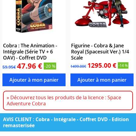
Cobra : The Animation -
Figurine - Cobra & Jane
Intégrale (Série TV + 6
Royal (Spacesuit Ver.) 1/4
OAV) - Coffret DVD
Scale
47.96 €
1295.00 €
-14 %
-20 %
1499.00€
59.95€
» Découvrez tous les produits de la licence : Space
Adventure Cobra
AVIS CLIENT : Cobra - Intégrale - Coffret DVD - Edition
remasterisée