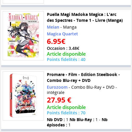
Puella Magi Madoka Magica : L'arc
des Spectres - Tome 1 - Livre (Manga)
Meian
- Manga
Magica Quartet
6.95€
Occasion : 3.48€
Article disponible
Points fidelités : 40
Promare - Film - Edition Steelbook -
Combo Blu-ray + DVD
Eurozoom
- Combo Blu-Ray + DVD -
intégrale
27.95 €
Article disponible
Points fidelités : 70
Nb DVD :
1
Nb Blu-Ray :
1 -
Nb
épisodes :
1