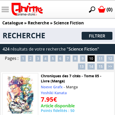
(0)
Catalogue
» Recherche »
Science Fiction
RECHERCHE
FILTRER
424
résultats de votre recherche
"Science Fiction"
Pages :
1
2
3
4
5
6
7
8
9
10
11
12
13
14
15
>>
Chroniques des 7 cités - Tome 05 -
Livre (Manga)
Noeve Grafx
- Manga
Yoshiki Kanata
7.95€
Article disponible
Points fidelités : 50