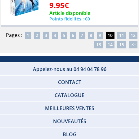
9.95€
Article disponible
Points fidelités : 60
Pages :
1
2
3
4
5
6
7
8
9
10
11
12
13
14
15
>>
Appelez-nous au 04 94 04 78 96
CONTACT
CATALOGUE
MEILLEURES VENTES
NOUVEAUTÉS
BLOG