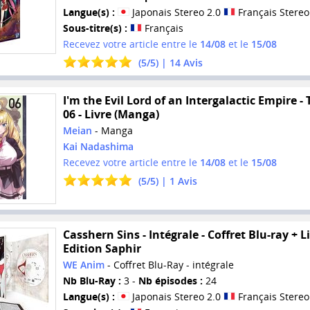
Langue(s) :
Japonais Stereo 2.0
Français Stereo
Sous-titre(s) :
Français
Recevez votre article entre le
14/08
et le
15/08
(
5
/
5
) |
14
Avis
I'm the Evil Lord of an Intergalactic Empire -
06 - Livre (Manga)
Meian
- Manga
Kai Nadashima
Recevez votre article entre le
14/08
et le
15/08
(
5
/
5
) |
1
Avis
Casshern Sins - Intégrale - Coffret Blu-ray + Li
Edition Saphir
WE Anim
- Coffret Blu-Ray - intégrale
Nb Blu-Ray :
3 -
Nb épisodes :
24
Langue(s) :
Japonais Stereo 2.0
Français Stereo