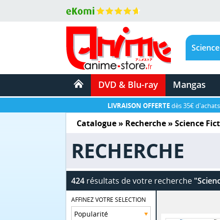
DVD & Blu-ray
Mangas
LIVRAISON OFFERTE
dès 35€ d'achats
Catalogue
» Recherche »
Science Fic
RECHERCHE
424
résultats de votre recherche
"Scienc
AFFINEZ VOTRE SELECTION