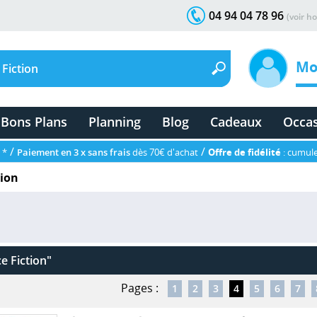
04 94 04 78 96
(voir ho
Mo
Bons Plans
Planning
Blog
Cadeaux
Occa
/
/
 *
Paiement en 3 x sans frais
dès 70€ d'achat
Offre de fidélité
: cumule
tion
e Fiction"
Pages :
1
2
3
4
5
6
7