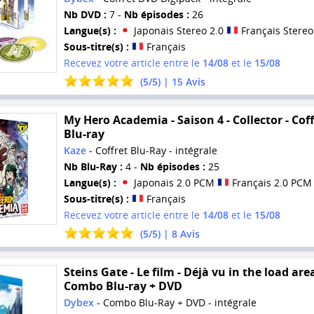
Nb DVD :
7 -
Nb épisodes :
26
Langue(s) :
Japonais Stereo 2.0
Français Stereo
Sous-titre(s) :
Français
Recevez votre article entre le
14/08
et le
15/08
(
5
/
5
) |
15
Avis
My Hero Academia - Saison 4 - Collector - Coff
Blu-ray
Kaze
- Coffret Blu-Ray - intégrale
Nb Blu-Ray :
4 -
Nb épisodes :
25
Langue(s) :
Japonais 2.0 PCM
Français 2.0 PCM
Sous-titre(s) :
Français
Recevez votre article entre le
14/08
et le
15/08
(
5
/
5
) |
8
Avis
Steins Gate - Le film - Déjà vu in the load area
Combo Blu-ray + DVD
Dybex
- Combo Blu-Ray + DVD - intégrale