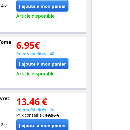
 2.0
Article disponible
 Tome
6.95
€
Points fidelités : 40
Article disponible
vret -
13.46
€
Points fidelités : 70
Prix conseillé :
19.95 €
 2.0