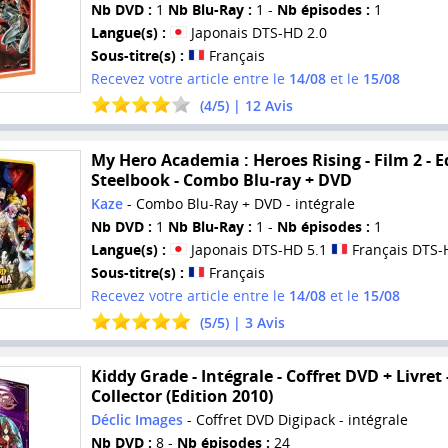
Nb DVD :
1
Nb Blu-Ray :
1 -
Nb épisodes :
1
Langue(s) :
Japonais DTS-HD 2.0
Sous-titre(s) :
Français
Recevez votre article entre le
14/08
et le
15/08
(
4
/
5
) |
12
Avis
My Hero Academia : Heroes Rising - Film 2 - E
Steelbook - Combo Blu-ray + DVD
Kaze
- Combo Blu-Ray + DVD - intégrale
Nb DVD :
1
Nb Blu-Ray :
1 -
Nb épisodes :
1
Langue(s) :
Japonais DTS-HD 5.1
Français DTS-
Sous-titre(s) :
Français
Recevez votre article entre le
14/08
et le
15/08
(
5
/
5
) |
3
Avis
Kiddy Grade - Intégrale - Coffret DVD + Livret 
Collector (Edition 2010)
Déclic Images
- Coffret DVD Digipack - intégrale
Nb DVD :
8 -
Nb épisodes :
24