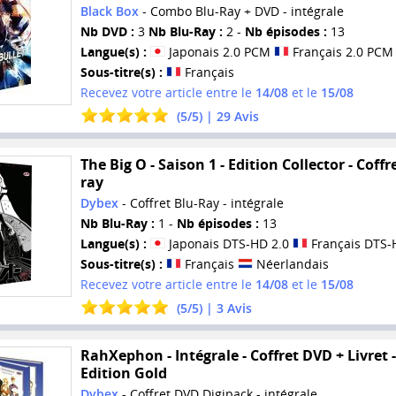
Black Box
- Combo Blu-Ray + DVD - intégrale
Nb DVD :
3
Nb Blu-Ray :
2 -
Nb épisodes :
13
Langue(s) :
Japonais 2.0 PCM
Français 2.0 PCM
Sous-titre(s) :
Français
Recevez votre article entre le
14/08
et le
15/08
(
5
/
5
) |
29
Avis
The Big O - Saison 1 - Edition Collector - Coffr
ray
Dybex
- Coffret Blu-Ray - intégrale
Nb Blu-Ray :
1 -
Nb épisodes :
13
Langue(s) :
Japonais DTS-HD 2.0
Français DTS-
Sous-titre(s) :
Français
Néerlandais
Recevez votre article entre le
14/08
et le
15/08
(
5
/
5
) |
3
Avis
RahXephon - Intégrale - Coffret DVD + Livret -
Edition Gold
Dybex
- Coffret DVD Digipack - intégrale