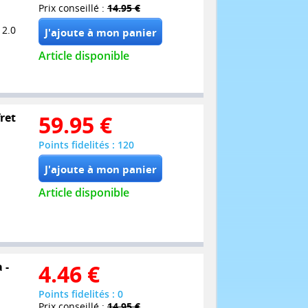
Prix conseillé :
14.95 €
 2.0
Article disponible
ret
59.95
€
Points fidelités : 120
Article disponible
 -
4.46
€
Points fidelités : 0
Prix conseillé :
14.95 €