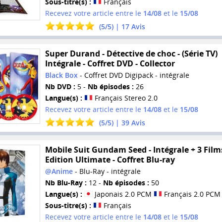
Sous-titre(s) :
Français
Recevez votre article entre le
14/08
et le
15/08
(
5
/
5
) |
17
Avis
Super Durand - Détective de choc - (Série TV)
Intégrale - Coffret DVD - Collector
Black Box
- Coffret DVD Digipack - intégrale
Nb DVD :
5 -
Nb épisodes :
26
Langue(s) :
Français Stereo 2.0
Recevez votre article entre le
14/08
et le
15/08
(
5
/
5
) |
39
Avis
Mobile Suit Gundam Seed - Intégrale + 3 Films
Edition Ultimate - Coffret Blu-ray
@Anime
- Blu-Ray - intégrale
Nb Blu-Ray :
12 -
Nb épisodes :
50
Langue(s) :
Japonais 2.0 PCM
Français 2.0 PCM
Sous-titre(s) :
Français
Recevez votre article entre le
14/08
et le
15/08