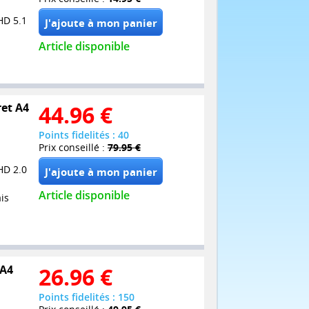
HD 5.1
Article disponible
ret A4
44.96
€
Points fidelités : 40
Prix conseillé :
79.95 €
HD 2.0
Article disponible
is
 A4
26.96
€
Points fidelités : 150