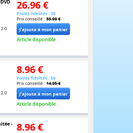
7 DVD
26.96
€
Points fidelités : 30
Prix conseillé :
59.90 €
 2.0
Article disponible
8.96
€
Points fidelités : 50
Prix conseillé :
14.95 €
 2.0
Article disponible
itée -
8.96
€