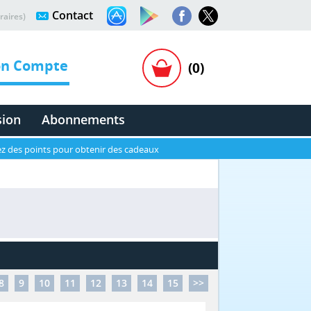
Contact
raires)
n Compte
(0)
sion
Abonnements
z des points pour obtenir des cadeaux
8
9
10
11
12
13
14
15
>>