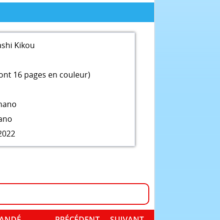
shi Kikou
ont 16 pages en couleur)
inano
nano
2022
MANDÉ
PRÉCÉDENT
SUIVANT