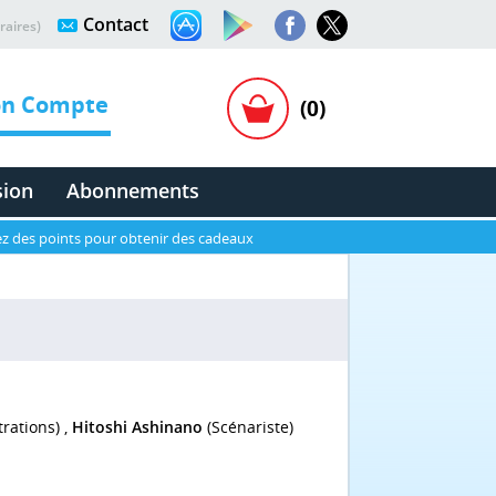
Contact
raires)
n Compte
(0)
sion
Abonnements
z des points pour obtenir des cadeaux
trations) ,
Hitoshi Ashinano
(Scénariste)