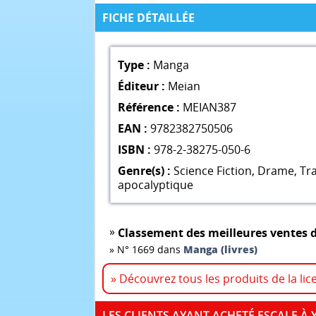
FICHE DÉTAILLÉE
Type :
Manga
Éditeur :
Meian
Référence :
MEIAN387
EAN :
9782382750506
ISBN :
978-2-38275-050-6
Genre(s) :
Science Fiction
,
Drame
,
Tr
apocalyptique
»
Classement des meilleures ventes d
»
N° 1669 dans
Manga (livres)
» Découvrez tous les produits de la li
LES CLIENTS AYANT ACHETÉ ESCALE À