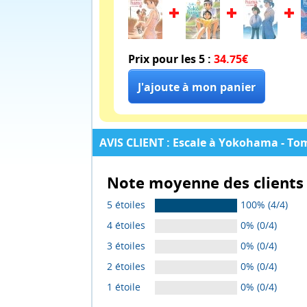
Prix pour les 5 :
34.75€
AVIS CLIENT : Escale à Yokohama - Tom
Note moyenne des clients 
5 étoiles
100% (4/4)
4 étoiles
0% (0/4)
3 étoiles
0% (0/4)
2 étoiles
0% (0/4)
1 étoile
0% (0/4)