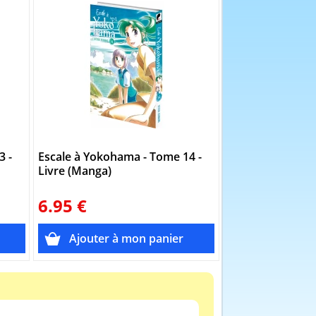
3 -
Escale à Yokohama - Tome 14 -
Escale à Yokoha
Livre (Manga)
Livre (Manga)
6.95 €
6.95 €