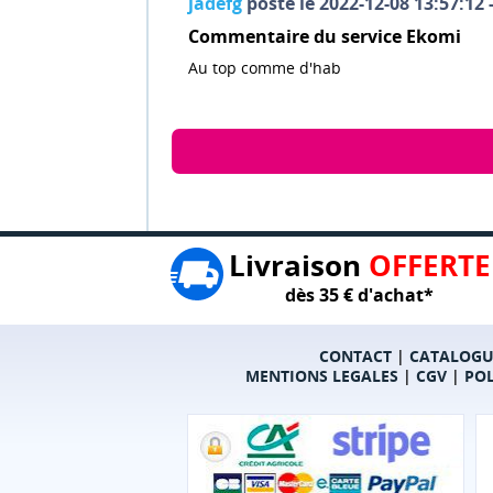
jadefg
posté le 2022-12-08 13:57:12 
Commentaire du service Ekomi
Au top comme d'hab
Livraison
OFFERTE
dès 35 € d'achat*
CONTACT
|
CATALOGU
MENTIONS LEGALES
|
CGV
|
POL