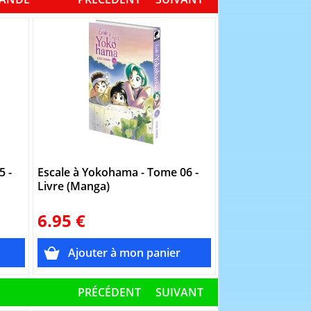
5 -
Escale à Yokohama - Tome 06 -
Escale à Yokoha
Livre (Manga)
Livre (Manga)
6.95 €
6.95 €
PRÉCÉDENT
SUIVANT