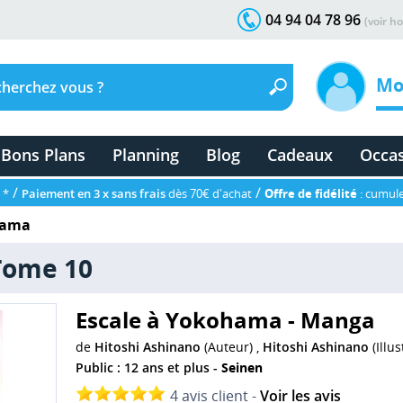
04 94 04 78 96
(voir ho
Mo
Bons Plans
Planning
Blog
Cadeaux
Occa
/
/
 *
Paiement en 3 x sans frais
dès 70€ d'achat
Offre de fidélité
: cumule
hama
Tome 10
Escale à Yokohama - Manga
de
Hitoshi Ashinano
(Auteur) ,
Hitoshi Ashinano
(Illus
Public : 12 ans et plus -
Seinen
4 avis client -
Voir les avis