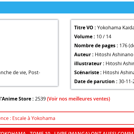
Titre VO :
Yokohama Kaida
Volume :
10 / 14
Nombre de pages :
176 (d
Auteur :
Hitoshi Ashinano
illustrateur :
Hitoshi Ash
anche de vie
,
Post-
Scénariste :
Hitoshi Ashi
Date de parution :
30-11-
'Anime Store :
2539
(Voir nos meilleures ventes)
cence : Escale à Yokohama
 YOKOHAMA - TOME 10 - LIVRE (MANGA) ONT AUSSI COM