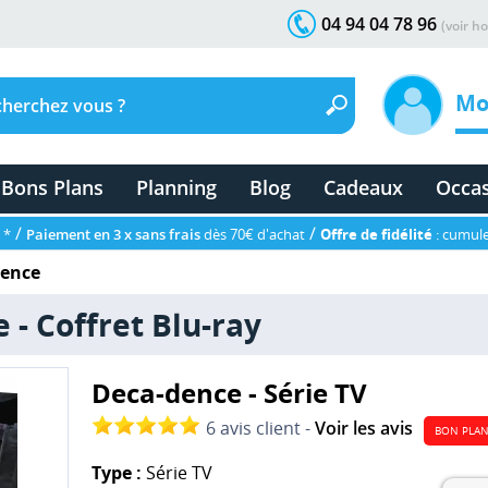
04 94 04 78 96
(voir ho
Mo
Bons Plans
Planning
Blog
Cadeaux
Occa
/
/
 *
Paiement en 3 x sans frais
dès 70€ d'achat
Offre de fidélité
: cumule
dence
 - Coffret Blu-ray
Deca-dence - Série TV
6 avis client -
Voir les avis
BON PLA
Type :
Série TV