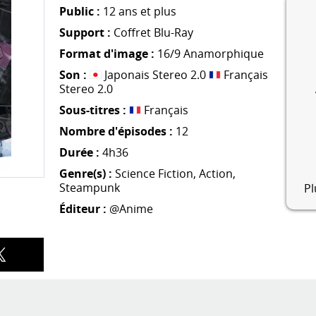
Public :
12 ans et plus
Support :
Coffret Blu-Ray
Format d'image :
16/9 Anamorphique
Son :
Japonais Stereo 2.0
Français
Stereo 2.0
Sous-titres :
Français
Nombre d'épisodes :
12
Durée :
4h36
Genre(s) :
Science Fiction
,
Action
,
Steampunk
P
Éditeur :
@Anime