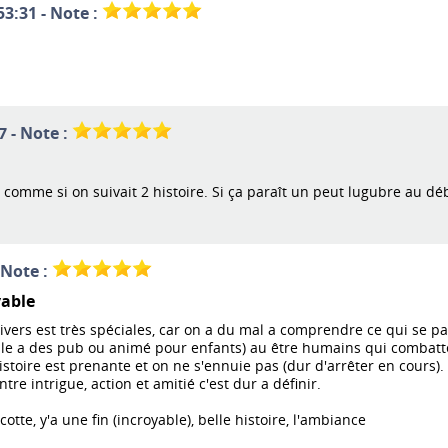
53:31 - Note :
7 - Note :
comme si on suivait 2 histoire. Si ça paraît un peut lugubre au déb
 Note :
yable
ivers est très spéciales, car on a du mal a comprendre ce qui se 
ble a des pub ou animé pour enfants) au être humains qui combatte
stoire est prenante et on ne s'ennuie pas (dur d'arrêter en cours).
entre intrigue, action et amitié c'est dur a définir.
te, y'a une fin (incroyable), belle histoire, l'ambiance