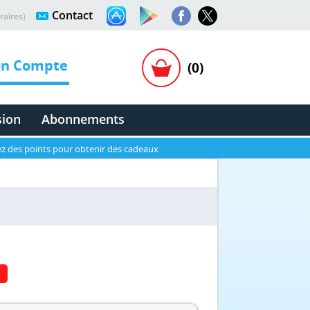
Contact
raires)
n Compte
(0)
sion
Abonnements
z des points pour obtenir des cadeaux
N