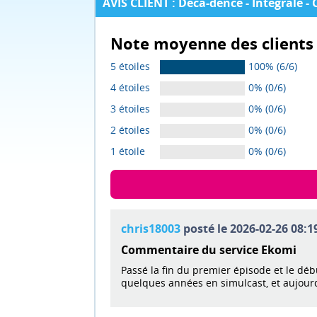
AVIS CLIENT : Deca-dence - Intégrale - 
Note moyenne des clients 
5 étoiles
100% (6/6)
4 étoiles
0% (0/6)
3 étoiles
0% (0/6)
2 étoiles
0% (0/6)
1 étoile
0% (0/6)
chris18003
posté le 2026-02-26 08:19
Commentaire du service Ekomi
Passé la fin du premier épisode et le débu
quelques années en simulcast, et aujourd'h