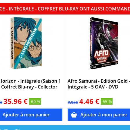
CE - INTÉGRALE - COFFRET BLU-RAY ONT AUSSI COMMAN
Horizon - Intégrale (Saison 1
Afro Samurai - Edition Gold 
- Coffret Blu-ray - Collector
Intégrale - 5 OAV - DVD
35.96 €
4.46 €
-60 %
-55 %
5€
9.95€