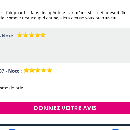
 est fait pour les fans de JapAnime. car même si le début est diffic
isode. comme beaucoup d'animé, alors amusé vous bien =^.^=
- Note :
37 - Note :
mme de prix.
DONNEZ VOTRE AVIS