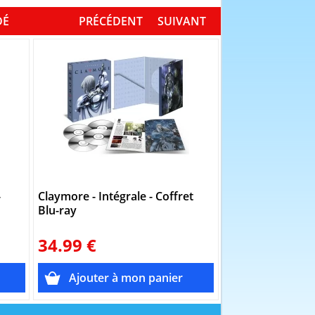
DÉ
PRÉCÉDENT
SUIVANT
-
Claymore - Intégrale - Coffret
Full Metal Panic -
Blu-ray
Coffret Blu-Ray -
Limitée
34.99 €
17.96 
69.95€