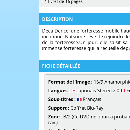
- 1 livret de 16 pages
DESCRIPTION
Deca-Dence, une forteresse mobile haute
inconnue. Natsume rêve de rejoindre le 
de la forteresse.Un jour, elle saisit 
immense forteresse qui la recueille dep
FICHE DÉTAILLÉE
Format de l'image :
16/9 Anamorphi
Langues :
Japonais Stereo 2.0
Fr
Sous-titres :
Français
Support :
Coffret Blu-Ray
Zone :
B/2 (Ce DVD ne pourra probable
ray.)