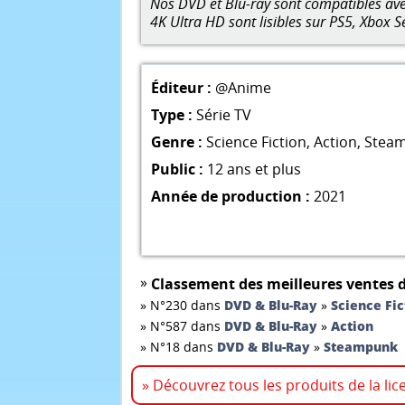
Nos DVD et Blu-ray sont compatibles avec
4K Ultra HD sont lisibles sur PS5, Xbox S
Éditeur :
@Anime
Type :
Série TV
Genre :
Science Fiction
,
Action
,
Stea
Public :
12 ans et plus
Année de production :
2021
»
Classement des meilleures ventes d
»
N°230 dans
DVD & Blu-Ray
»
Science Fic
»
N°587 dans
DVD & Blu-Ray
»
Action
»
N°18 dans
DVD & Blu-Ray
»
Steampunk
» Découvrez tous les produits de la li