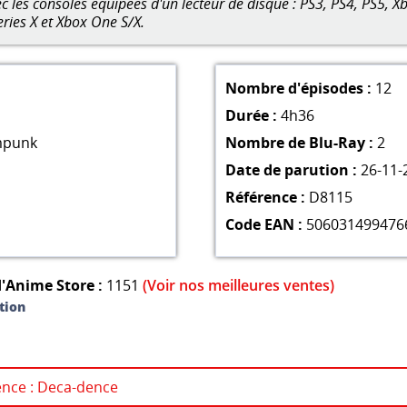
 les consoles équipées d'un lecteur de disque : PS3, PS4, PS5, Xb
eries X et Xbox One S/X.
Nombre d'épisodes :
12
Durée :
4h36
mpunk
Nombre de Blu-Ray :
2
Date de parution :
26-11-
Référence :
D8115
Code EAN :
506031499476
'Anime Store :
1151
(Voir nos meilleures ventes)
tion
cence : Deca-dence