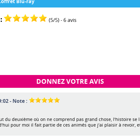
Coffret Blu-ray
:
(
5
/
5
) -
6
avis
DONNEZ VOTRE AVIS
:02 - Note :
t du deuxième où on ne comprend pas grand chose, l'histoire se lance
ui pour moi il fait partie de ces animés que j'ai plaisir à revoir, e