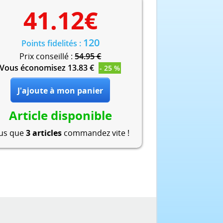
41.12
€
120
Points fidelités :
Prix conseillé :
54.95 €
Vous économisez 13.83 €
- 25 %
Article disponible
lus que
3 articles
commandez vite !