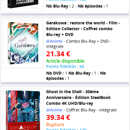
Nb Blu-Ray :
2 -
Nb épisodes :
1
Garakowa : restore the world - Film -
Edition Collector - Coffret combo
Blu-ray + DVD
@Anime
- Combo Blu-Ray + DVD -
intégrale
21.34 €
Article disponible
Points fidelités : 60
Nb DVD :
1
Nb Blu-Ray :
1 -
Nb
épisodes :
1
Ghost in the Shell - 30ème
Anniversaire - Édition SteelBook
Combo 4K UHD/Blu-ray
@Anime
- Coffret Blu-Ray - intégrale
39.34 €
Rupture
Points fidelités : 120