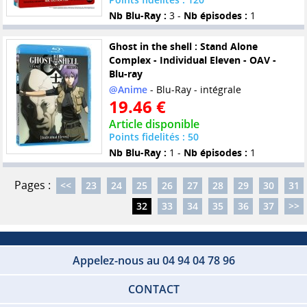
Nb Blu-Ray :
3 -
Nb épisodes :
1
Ghost in the shell : Stand Alone
Complex - Individual Eleven - OAV -
Blu-ray
@Anime
- Blu-Ray - intégrale
19.46 €
Article disponible
Points fidelités : 50
Nb Blu-Ray :
1 -
Nb épisodes :
1
Pages :
<<
23
24
25
26
27
28
29
30
31
32
33
34
35
36
37
>>
Appelez-nous au 04 94 04 78 96
CONTACT