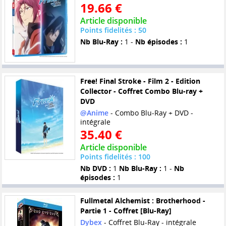
19.66 €
Article disponible
Points fidelités : 50
Nb Blu-Ray :
1 -
Nb épisodes :
1
Free! Final Stroke - Film 2 - Edition
Collector - Coffret Combo Blu-ray +
DVD
@Anime
- Combo Blu-Ray + DVD -
intégrale
35.40 €
Article disponible
Points fidelités : 100
Nb DVD :
1
Nb Blu-Ray :
1 -
Nb
épisodes :
1
Fullmetal Alchemist : Brotherhood -
Partie 1 - Coffret [Blu-Ray]
Dybex
- Coffret Blu-Ray - intégrale