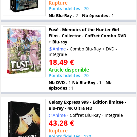
Rupture
Points fidelités : 70
Nb Blu-Ray :
2 -
Nb épisodes :
1
Fusé : Memoirs of the Hunter Girl -
Film - Collector - Coffret Combo DVD
+ Blu-ray
@Anime
- Combo Blu-Ray + DVD -
intégrale
18.49 €
Article disponible
Points fidelités : 70
Nb DVD :
1
Nb Blu-Ray :
1 -
Nb
épisodes :
1
Galaxy Express 999 - Édition limitée -
Blu-ray - 4K Ultra HD
@Anime
- Coffret Blu-Ray - intégrale
43.28 €
Rupture
Points fidelités : 120