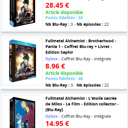
28.45 €
Article disponible
Points fidelités : 50
Nb Blu-Ray :
3 -
Nb épisodes :
22
Fullmetal Alchemist : Brotherhood -
Partie 1 - Coffret Blu-ray + Livret -
Edition Saphir
Dybex
- Coffret Blu-Ray - intégrale
8.96 €
Article disponible
Points fidelités : 40
Nb Blu-Ray :
3 -
Nb épisodes :
22
Fullmetal Alchemist : L'étoile sacrée
de Milos - Le Film - Edition collector -
[Blu-Ray]
Dybex
- Coffret Blu-Ray - intégrale
14.95 €