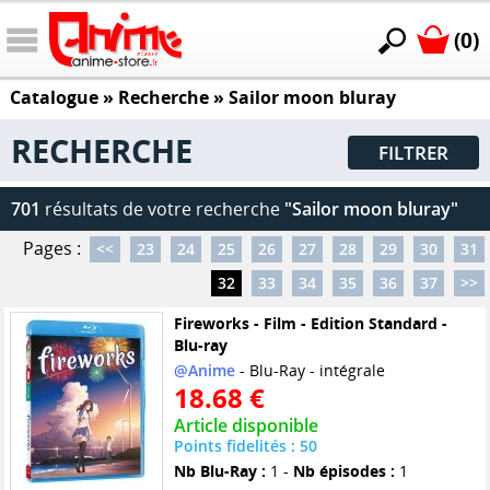
(0)
Catalogue
» Recherche »
Sailor moon bluray
RECHERCHE
FILTRER
701
résultats de votre recherche
"Sailor moon bluray"
Pages :
<<
23
24
25
26
27
28
29
30
31
32
33
34
35
36
37
>>
Fireworks - Film - Edition Standard -
Blu-ray
@Anime
- Blu-Ray - intégrale
18.68 €
Article disponible
Points fidelités : 50
Nb Blu-Ray :
1 -
Nb épisodes :
1