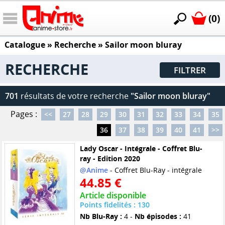
(0)
Catalogue
» Recherche »
Sailor moon bluray
RECHERCHE
FILTRER
701
résultats de votre recherche
"Sailor moon bluray"
Pages :
<<
27
28
29
30
31
32
33
34
35
36
37
38
39
40
41
>>
Lady Oscar - Intégrale - Coffret Blu-
ray - Edition 2020
@Anime
- Coffret Blu-Ray - intégrale
44.85 €
Article disponible
Points fidelités : 130
Nb Blu-Ray :
4 -
Nb épisodes :
41