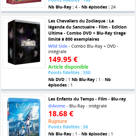
Nb Blu-Ray :
4 -
Nb épisodes :
24
Les Chevaliers du Zodiaque : La
légende du Sanctuaire - Film - Edition
Ultime - Combo DVD + Blu-Ray tirage
limité à 800 exemplaires
Wild Side
- Combo Blu-Ray + DVD -
intégrale
149.95 €
Article disponible
Points fidelités : 550
Nb DVD :
1
Nb Blu-Ray :
1 -
Nb
épisodes :
1
Les Enfants du Temps - Film - Blu-ray
@Anime
- Blu-Ray - intégrale
18.68 €
Rupture
Points fidelités : 50
Nb Blu-Ray :
1 -
Nb épisodes :
1