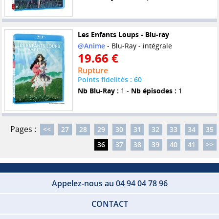
Les Enfants Loups - Blu-ray
@Anime
- Blu-Ray - intégrale
19.66 €
Rupture
Points fidelités : 60
Nb Blu-Ray :
1 -
Nb épisodes :
1
Pages :
<<
27
28
29
30
31
32
33
34
35
36
37
38
39
40
41
>>
Appelez-nous au 04 94 04 78 96
CONTACT