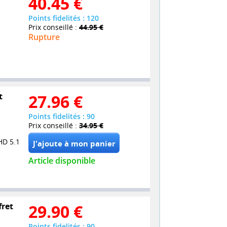
40.45
€
Points fidelités : 120
Prix conseillé :
44.95 €
Rupture
t
27.96
€
Points fidelités : 90
Prix conseillé :
34.95 €
HD 5.1
Article disponible
fret
29.90
€
Points fidelités : 90