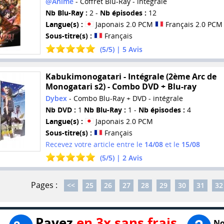
@Anime
- Coffret Blu-Ray - intégrale
Nb Blu-Ray :
2 -
Nb épisodes :
12
Langue(s) :
Japonais 2.0 PCM
Français 2.0 PCM
Sous-titre(s) :
Français
(
5
/
5
) |
5
Avis
Kabukimonogatari - Intégrale (2ème Arc de
Monogatari s2) - Combo DVD + Blu-ray
Dybex
- Combo Blu-Ray + DVD - intégrale
Nb DVD :
1
Nb Blu-Ray :
1 -
Nb épisodes :
4
Langue(s) :
Japonais 2.0 PCM
Sous-titre(s) :
Français
Recevez votre article entre le
14/08
et le
15/08
(
5
/
5
) |
2
Avis
Pages :
<<
25
26
27
28
29
30
31
32
Payez
en 3x sans frais
No