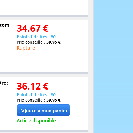
antom
34.67
€
Points fidelités : 80
Prix conseillé :
39.95 €
Rupture
rc :
36.12
€
Points fidelités : 80
Prix conseillé :
39.95 €
Article disponible