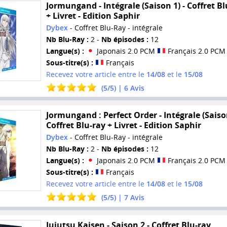
Jormungand - Intégrale (Saison 1) - Coffret Bl
+ Livret - Edition Saphir
Dybex
- Coffret Blu-Ray - intégrale
Nb Blu-Ray :
2 -
Nb épisodes :
12
Langue(s) :
Japonais 2.0 PCM
Français 2.0 PCM
Sous-titre(s) :
Français
Recevez votre article entre le
14/08
et le
15/08
(
5
/
5
) |
6
Avis
Jormungand : Perfect Order - Intégrale (Saison
Coffret Blu-ray + Livret - Edition Saphir
Dybex
- Coffret Blu-Ray - intégrale
Nb Blu-Ray :
2 -
Nb épisodes :
12
Langue(s) :
Japonais 2.0 PCM
Français 2.0 PCM
Sous-titre(s) :
Français
Recevez votre article entre le
14/08
et le
15/08
(
5
/
5
) |
7
Avis
Jujutsu Kaisen - Saison 2 - Coffret Blu-ray