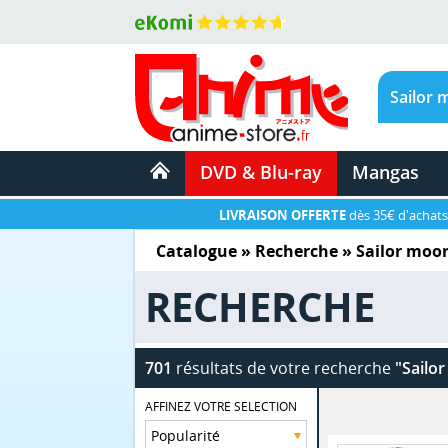
DVD & Blu-ray
Mangas
LIVRAISON OFFERTE
dès 35€ d'achats
Catalogue
» Recherche »
Sailor moo
RECHERCHE
701
résultats de votre recherche
"Sailo
AFFINEZ VOTRE SELECTION