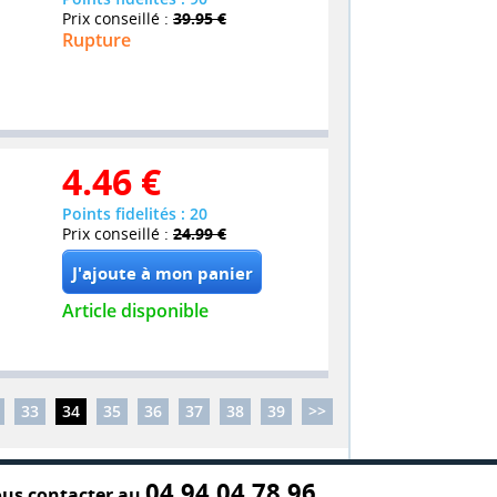
Prix conseillé :
39.95 €
Rupture
4.46
€
Points fidelités : 20
Prix conseillé :
24.99 €
Article disponible
33
34
35
36
37
38
39
>>
04 94 04 78 96
us contacter au