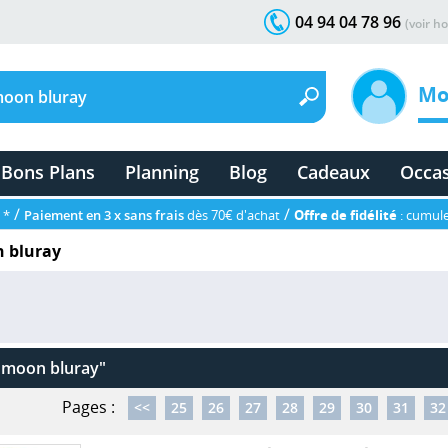
04 94 04 78 96
(voir ho
Mo
Bons Plans
Planning
Blog
Cadeaux
Occa
/
/
 *
Paiement en 3 x sans frais
dès 70€ d'achat
Offre de fidélité
: cumule
n bluray
r moon bluray"
Pages :
<<
25
26
27
28
29
30
31
32