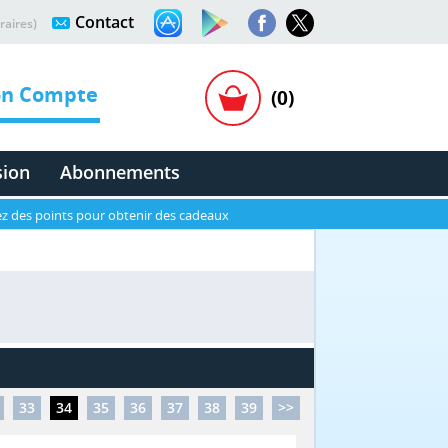
Contact
raires)
n Compte
(0)
sion
Abonnements
z des points pour obtenir des cadeaux
33
34
35
36
37
38
39
>>