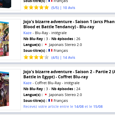
Sous-titre(s) :
Français
(
5
/
5
) |
10
Avis
Jojo's bizarre adventure - Saison 1 (arcs Ph
Blood et Battle Tendancy) - Blu-ray
Kaze
- Blu-Ray - intégrale
Nb Blu-Ray :
3 -
Nb épisodes :
26
Langue(s) :
Japonais Stereo 2.0
Sous-titre(s) :
Français
(
4
/
5
) |
14
Avis
Jojo's bizarre adventure - Saison 2 - Partie 2 (A
Battle in Egypt) - Coffret Blu-ray
Kaze
- Coffret Blu-Ray - intégrale
Nb Blu-Ray :
3 -
Nb épisodes :
24
Langue(s) :
Japonais Stereo 2.0
Sous-titre(s) :
Français
Recevez votre article entre le
14/08
et le
15/08