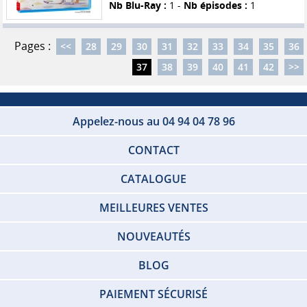
Nb Blu-Ray :
1 -
Nb épisodes :
1
Pages :
<<
28
29
30
31
32
33
34
35
36
37
38
39
40
41
42
>>
Appelez-nous au 04 94 04 78 96
CONTACT
CATALOGUE
MEILLEURES VENTES
NOUVEAUTÉS
BLOG
PAIEMENT SÉCURISÉ