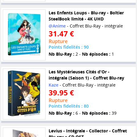
Les Enfants Loups - Blu-ray - Boîtier
SteelBook limité - 4K UHD
@Anime
- Coffret Blu-Ray - intégrale
31.47 €
Rupture
Points fidelités : 90
Nb Blu-Ray :
2 -
Nb épisodes :
1
Les Mystérieuses Cités d'Or -
intégrale (Saison 1) - Coffret Blu-ray
Kaze
- Coffret Blu-Ray - intégrale
39.95 €
Rupture
Points fidelités : 80
Nb Blu-Ray :
6 -
Nb épisodes :
39
Levius - Intégrale - Collector - Coffret
Blu-ray + CD OST