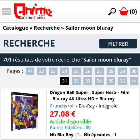
(0)
Catalogue
» Recherche »
Sailor moon bluray
RECHERCHE
FILTRER
701
résultats de votre recherche
"Sailor moon bluray"
Pages :
<<
22
23
24
25
26
27
28
29
30
31
32
33
34
35
36
>>
Dragon Ball Super : Super Hero - Film
- Blu-ray 4K Ultra HD + Blu-ray
Crunchyroll
- Blu-Ray - intégrale
27.08 €
Article disponible
Points fidelités : 80
Nb Blu-Ray :
2 -
Nb épisodes :
1