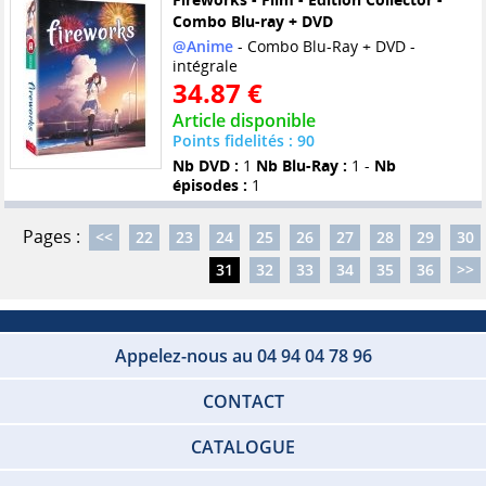
Combo Blu-ray + DVD
@Anime
- Combo Blu-Ray + DVD -
intégrale
34.87 €
Article disponible
Points fidelités : 90
Nb DVD :
1
Nb Blu-Ray :
1 -
Nb
épisodes :
1
Pages :
<<
22
23
24
25
26
27
28
29
30
31
32
33
34
35
36
>>
Appelez-nous au 04 94 04 78 96
CONTACT
CATALOGUE