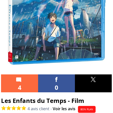
4
0
Les Enfants du Temps - Film
4 avis client -
Voir les avis
BON PLAN