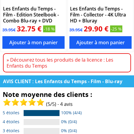
Les Enfants du Temps -
Les Enfants du Temps -
Film - Edition Steelbook -
Film - Collector - 4K Ultra
Combo Blu-ray + DVD
HD + Bluray
32.75 €
29.90 €
-18 %
-25 %
39.95€
39.95€
» Découvrez tous les produits de la licence : Les
Enfants du Temps
AVIS CLIENT : Les Enfants du Temps - Film - Blu-ray
Note moyenne des clients :
(
5
/
5
) -
4
avis
5 étoiles
100% (4/4)
4 étoiles
0% (0/4)
3 étoiles
0% (0/4)