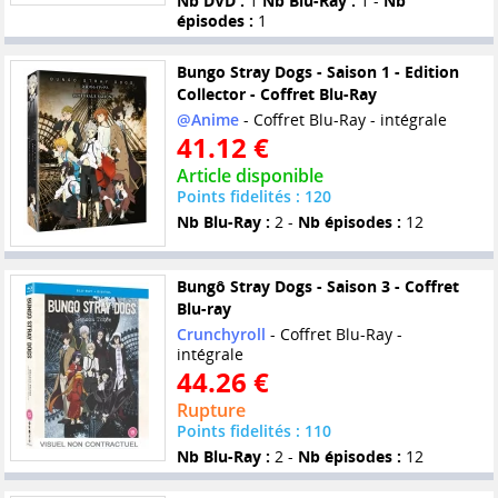
Nb DVD :
1
Nb Blu-Ray :
1 -
Nb
épisodes :
1
Bungo Stray Dogs - Saison 1 - Edition
Collector - Coffret Blu-Ray
@Anime
- Coffret Blu-Ray - intégrale
41.12 €
Article disponible
Points fidelités : 120
Nb Blu-Ray :
2 -
Nb épisodes :
12
Bungô Stray Dogs - Saison 3 - Coffret
Blu-ray
Crunchyroll
- Coffret Blu-Ray -
intégrale
44.26 €
Rupture
Points fidelités : 110
Nb Blu-Ray :
2 -
Nb épisodes :
12