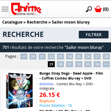
(0)
Catalogue
» Recherche »
Sailor moon bluray
RECHERCHE
FILTRER
701
résultats de votre recherche
"Sailor moon bluray"
Pages :
<<
20
21
22
23
24
25
26
27
28
29
30
31
32
33
34
>>
Bungo Stray Dogs - Dead Apple - Film
- Coffret Combo Blu-ray + DVD
@Anime
- Combo Blu-Ray + DVD -
intégrale
26.15 €
Rupture
Points fidelités : 70