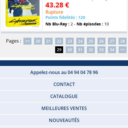
43.28 €
Rupture
Points fidelités : 120
Nb Blu-Ray :
2 -
Nb épisodes :
10
Pages :
<<
20
21
22
23
24
25
26
27
28
29
30
31
32
33
34
>>
Appelez-nous au 04 94 04 78 96
CONTACT
CATALOGUE
MEILLEURES VENTES
NOUVEAUTÉS