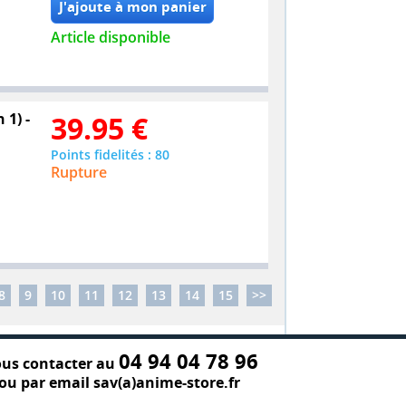
Article disponible
 1) -
39.95
€
Points fidelités : 80
Rupture
8
9
10
11
12
13
14
15
>>
04 94 04 78 96
us contacter au
ou par email sav(a)anime-store.fr