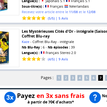
Langue(s) :
Japonais 5.1
Français 5.1
Sous-titre(s) :
Français
Néerlandais
Recevez votre article entre le
11/08
et le
12/08
(
5
/
5
) |
5
Avis
Les Mystérieuses Cités d'Or - intégrale (Saison
Coffret Blu-ray
Kaze
- Coffret Blu-Ray - intégrale
Nb Blu-Ray :
6 -
Nb épisodes :
39
Langue(s) :
Français Stereo 2.0
(
4
/
5
) |
9
Avis
Pages :
1
2
3
4
5
6
7
Payez
en 3x sans frais
No
à partir de 70€ d'achats*