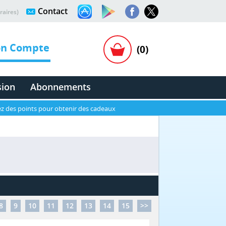
Contact
raires)
n Compte
(0)
sion
Abonnements
z des points pour obtenir des cadeaux
8
9
10
11
12
13
14
15
>>