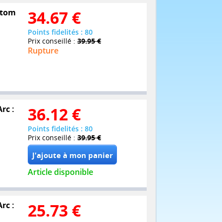
antom
34.67
€
Points fidelités : 80
Prix conseillé :
39.95 €
Rupture
rc :
36.12
€
Points fidelités : 80
Prix conseillé :
39.95 €
Article disponible
rc :
25.73
€