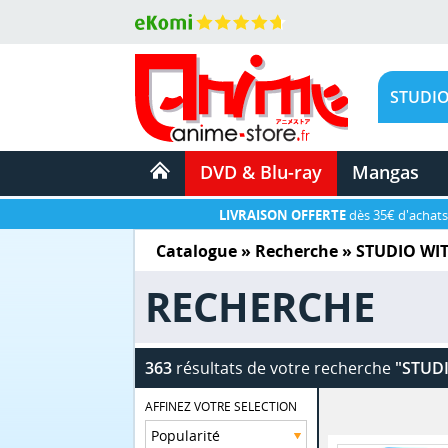
DVD & Blu-ray
Mangas
LIVRAISON OFFERTE
dès 35€ d'achats
Catalogue
» Recherche »
STUDIO WI
RECHERCHE
363
résultats de votre recherche
"STUDI
AFFINEZ VOTRE SELECTION