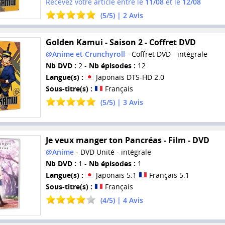
Recevez votre article entre le
11/08
et le
12/08
(
5
/
5
) |
2
Avis
Golden Kamui - Saison 2 - Coffret DVD
@Anime et Crunchyroll
- Coffret DVD - intégrale
Nb DVD :
2 -
Nb épisodes :
12
Langue(s) :
Japonais DTS-HD 2.0
Sous-titre(s) :
Français
(
5
/
5
) |
3
Avis
Je veux manger ton Pancréas - Film - DVD
@Anime
- DVD Unité - intégrale
Nb DVD :
1 -
Nb épisodes :
1
Langue(s) :
Japonais 5.1
Français 5.1
Sous-titre(s) :
Français
(
4
/
5
) |
4
Avis