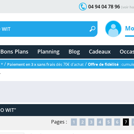
04 94 04 78 96
(voir ho
Mo
Bons Plans
Planning
Blog
Cadeaux
Occa
/
/
 *
Paiement en 3 x sans frais
dès 70€ d'achat
Offre de fidélité
: cumule
T
O WIT"
Pages :
1
2
3
4
5
6
7