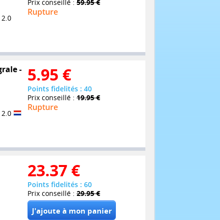
Prix conseillé :
59.95 €
Rupture
 2.0
rale -
5.95
€
Points fidelités : 40
Prix conseillé :
19.95 €
Rupture
 2.0
23.37
€
Points fidelités : 60
Prix conseillé :
29.95 €