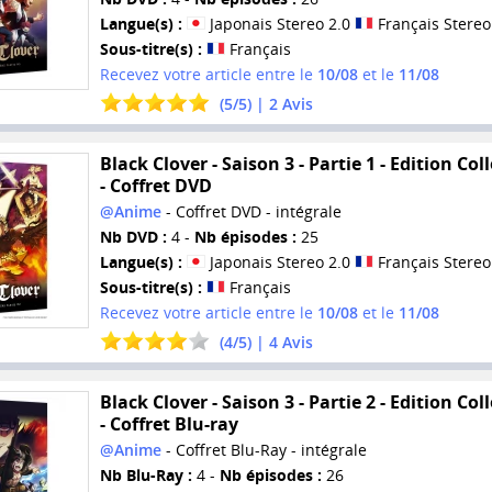
Langue(s) :
Japonais Stereo 2.0
Français Stereo
Sous-titre(s) :
Français
Recevez votre article entre le
10/08
et le
11/08
(
5
/
5
) |
2
Avis
Black Clover - Saison 3 - Partie 1 - Edition Col
- Coffret DVD
@Anime
- Coffret DVD - intégrale
Nb DVD :
4 -
Nb épisodes :
25
Langue(s) :
Japonais Stereo 2.0
Français Stereo
Sous-titre(s) :
Français
Recevez votre article entre le
10/08
et le
11/08
(
4
/
5
) |
4
Avis
Black Clover - Saison 3 - Partie 2 - Edition Col
- Coffret Blu-ray
@Anime
- Coffret Blu-Ray - intégrale
Nb Blu-Ray :
4 -
Nb épisodes :
26