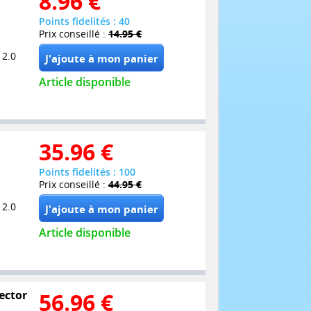
8.96
€
Points fidelités : 40
Prix conseillé :
14.95 €
 2.0
Article disponible
35.96
€
Points fidelités : 100
Prix conseillé :
44.95 €
 2.0
Article disponible
lector
56.96
€