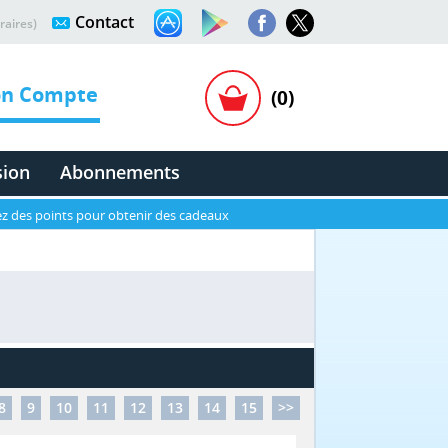
Contact
raires)
n Compte
(0)
sion
Abonnements
z des points pour obtenir des cadeaux
8
9
10
11
12
13
14
15
>>