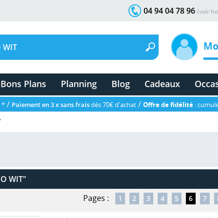
04 94 04 78 96
(voir ho
Mo
Bons Plans
Planning
Blog
Cadeaux
Occa
/
/
 *
Paiement en 3 x sans frais
dès 70€ d'achat
Offre de fidélité
: cumule
T
O WIT"
Pages :
1
2
3
4
5
6
7