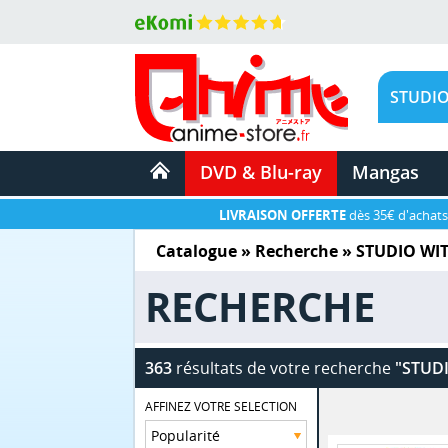
DVD & Blu-ray
Mangas
LIVRAISON OFFERTE
dès 35€ d'achats
Catalogue
» Recherche »
STUDIO WI
RECHERCHE
363
résultats de votre recherche
"STUDI
AFFINEZ VOTRE SELECTION