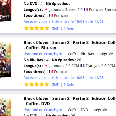
Nb DVD :
4 -
Nb épisodes :
1
Langue(s) :
Japonais Stereo 2.0
Français Stereo
Sous-titre(s) :
Français
Recevez votre article entre le
10/08
et le
11/08
(
5
/
5
) |
4
Avis
Black Clover - Saison 2 - Partie 2 - Edition Col
- Coffret Blu-ray
@Anime et Crunchyroll
- Coffret Blu-Ray - intégrale
Nb Blu-Ray :
4 -
Nb épisodes :
26
Langue(s) :
Japonais 2.0 PCM
Français 2.0 PCM
Sous-titre(s) :
Français
Recevez votre article entre le
10/08
et le
11/08
(
5
/
5
) |
9
Avis
Black Clover - Saison 2 - Partie 2 - Edition Col
- Coffret DVD
@Anime et Crunchyroll
- Coffret DVD - intégrale
Nb DVD :
4 -
Nb épisodes :
26