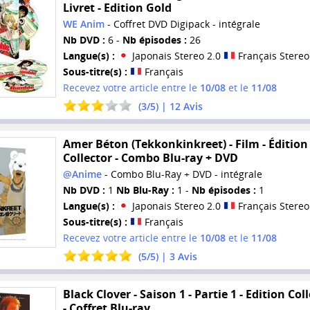
Livret - Edition Gold
WE Anim
- Coffret DVD Digipack - intégrale
Nb DVD :
6 -
Nb épisodes :
26
Langue(s) :
Japonais Stereo 2.0
Français Stereo
Sous-titre(s) :
Français
Recevez votre article entre le
10/08
et le
11/08
(
3
/
5
) |
12
Avis
Amer Béton (Tekkonkinkreet) - Film - Édition
Collector - Combo Blu-ray + DVD
@Anime
- Combo Blu-Ray + DVD - intégrale
Nb DVD :
1
Nb Blu-Ray :
1 -
Nb épisodes :
1
Langue(s) :
Japonais Stereo 2.0
Français Stereo
Sous-titre(s) :
Français
Recevez votre article entre le
10/08
et le
11/08
(
5
/
5
) |
3
Avis
Black Clover - Saison 1 - Partie 1 - Edition Col
- Coffret Blu-ray