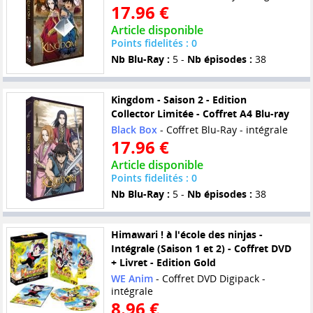
17.96 €
Article disponible
Points fidelités : 0
Nb Blu-Ray :
5 -
Nb épisodes :
38
Kingdom - Saison 2 - Edition
Collector Limitée - Coffret A4 Blu-ray
Black Box
- Coffret Blu-Ray - intégrale
17.96 €
Article disponible
Points fidelités : 0
Nb Blu-Ray :
5 -
Nb épisodes :
38
Himawari ! à l'école des ninjas -
Intégrale (Saison 1 et 2) - Coffret DVD
+ Livret - Edition Gold
WE Anim
- Coffret DVD Digipack -
intégrale
8.96 €