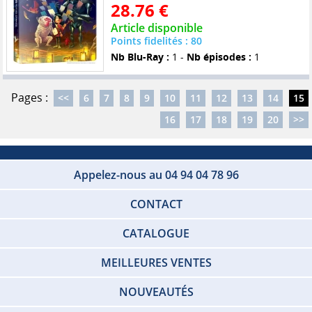
28.76 €
Article disponible
Points fidelités : 80
Nb Blu-Ray :
1 -
Nb épisodes :
1
Pages :
<<
6
7
8
9
10
11
12
13
14
15
16
17
18
19
20
>>
Appelez-nous au 04 94 04 78 96
CONTACT
CATALOGUE
MEILLEURES VENTES
NOUVEAUTÉS