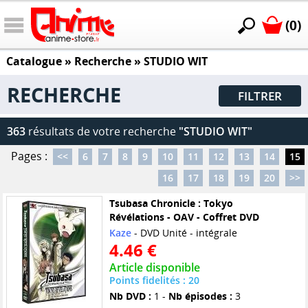
(0)
Catalogue
» Recherche »
STUDIO WIT
RECHERCHE
FILTRER
363
résultats de votre recherche
"STUDIO WIT"
Pages :
<<
6
7
8
9
10
11
12
13
14
15
16
17
18
19
20
>>
Tsubasa Chronicle : Tokyo
Révélations - OAV - Coffret DVD
Kaze
- DVD Unité - intégrale
4.46 €
Article disponible
Points fidelités : 20
Nb DVD :
1 -
Nb épisodes :
3