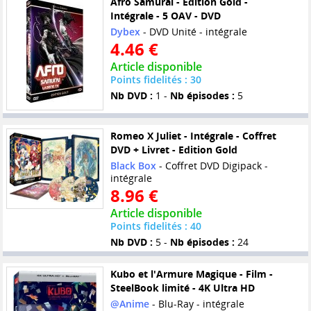
Afro Samurai - Edition Gold -
Intégrale - 5 OAV - DVD
Dybex
- DVD Unité - intégrale
4.46 €
Article disponible
Points fidelités : 30
Nb DVD :
1 -
Nb épisodes :
5
Romeo X Juliet - Intégrale - Coffret
DVD + Livret - Edition Gold
Black Box
- Coffret DVD Digipack -
intégrale
8.96 €
Article disponible
Points fidelités : 40
Nb DVD :
5 -
Nb épisodes :
24
Kubo et l'Armure Magique - Film -
SteelBook limité - 4K Ultra HD
@Anime
- Blu-Ray - intégrale