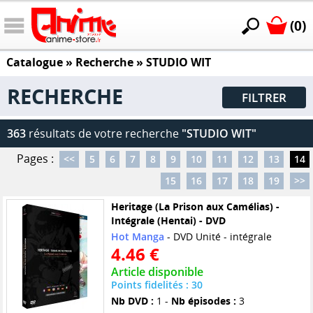
(0)
Catalogue
» Recherche »
STUDIO WIT
RECHERCHE
FILTRER
363
résultats de votre recherche
"STUDIO WIT"
Pages :
<<
5
6
7
8
9
10
11
12
13
14
15
16
17
18
19
>>
Heritage (La Prison aux Camélias) -
Intégrale (Hentai) - DVD
Hot Manga
- DVD Unité - intégrale
4.46 €
Article disponible
Points fidelités : 30
Nb DVD :
1 -
Nb épisodes :
3