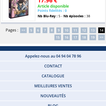
17.96 €
Article disponible
Points fidelités : 0
Nb Blu-Ray :
5 -
Nb épisodes :
38
Pages :
<<
5
6
7
8
9
10
11
12
13
14
15
16
17
18
19
>>
Appelez-nous au 04 94 04 78 96
CONTACT
CATALOGUE
MEILLEURES VENTES
NOUVEAUTÉS
BLOG