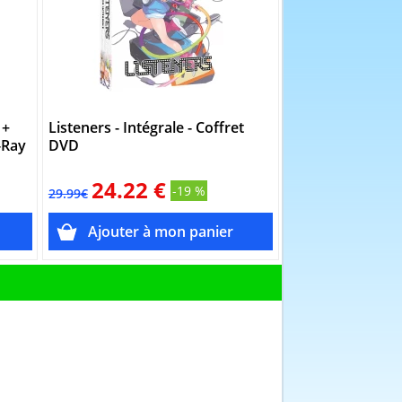
 +
Listeners - Intégrale - Coffret
Golden Kamui - S
-Ray
DVD
DVD
24.22 €
23.37 
-19 %
29.99€
29.95€