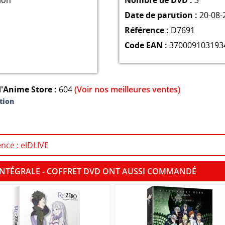
ion
Nombre de DVD :
3
Date de parution :
20-08-
Référence :
D7691
Code EAN :
370009103193
'Anime Store :
604
(Voir nos meilleures ventes)
tion
ence : elDLIVE
- INTÉGRALE - COFFRET DVD ONT AUSSI COMMANDÉ