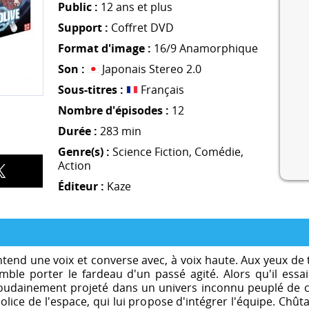
Public :
12 ans et plus
Support :
Coffret DVD
Format d'image :
16/9 Anamorphique
Son :
Japonais Stereo 2.0
Sous-titres :
Français
Nombre d'épisodes :
12
Durée :
283 min
Genre(s) :
Science Fiction
,
Comédie
,
Action
Éditeur :
Kaze
end une voix et converse avec, à voix haute. Aux yeux de 
 semble porter le fardeau d'un passé agité. Alors qu'il es
 soudainement projeté dans un univers inconnu peuplé de cr
olice de l'espace, qui lui propose d'intégrer l'équipe. Chût