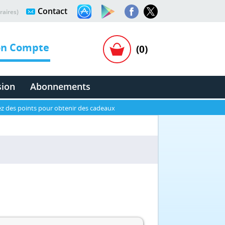
Contact
raires)
n Compte
(0)
sion
Abonnements
z des points pour obtenir des cadeaux