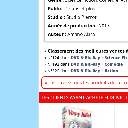
Genre :
Science Fiction
,
Comédie
,
Act
Public :
12 ans et plus
Studio :
Studio Pierrot
Année de production :
2017
Auteur :
Amano Akira
»
Classement des meilleures ventes d
»
N°124 dans
DVD & Blu-Ray
»
Science Fic
»
N°192 dans
DVD & Blu-Ray
»
Comédie
»
N°326 dans
DVD & Blu-Ray
»
Action
» Découvrez tous les produits de la lic
LES CLIENTS AYANT ACHETÉ ELDLIVE 