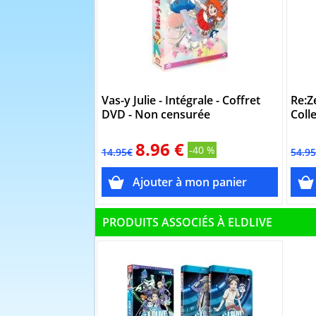
Vas-y Julie - Intégrale - Coffret
Re:Ze
DVD - Non censurée
Coll
8.96 €
-40 %
14.95€
54.9
PRODUITS ASSOCIÉS À ELDLIVE