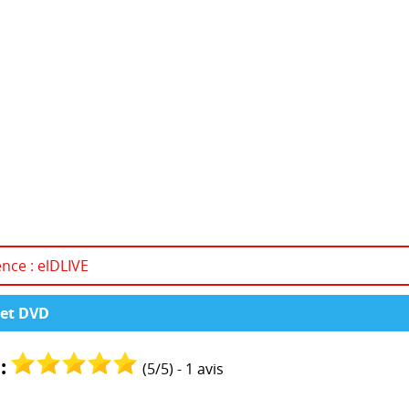
ence : elDLIVE
fret DVD
:
(
5
/
5
) -
1
avis