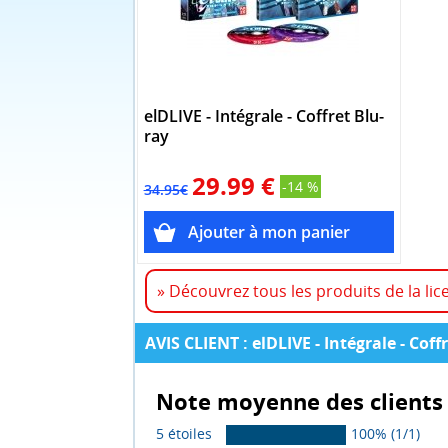
elDLIVE - Intégrale - Coffret Blu-
ray
29.99 €
-14 %
34.95€
» Découvrez tous les produits de la lic
AVIS CLIENT : elDLIVE - Intégrale - Cof
Note moyenne des clients 
5 étoiles
100% (1/1)