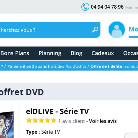
04 94 04 78 96
(voir ho
Mo
Bons Plans
Planning
Blog
Cadeaux
Occa
/
/
 *
Paiement en 3 x sans frais
dès 70€ d'achat
Offre de fidélité
: cumule
Coffret DVD
elDLIVE - Série TV
1 avis client -
Voir les avis
Type :
Série TV