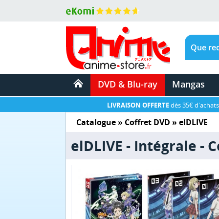
DVD & Blu-ray
Mangas
LIVRAISON OFFERTE
dès 35€ d'achats
Catalogue
»
Coffret DVD
»
elDLIVE
elDLIVE - Intégrale - 