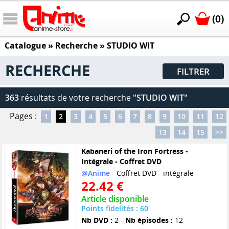
(0)
Catalogue
» Recherche »
STUDIO WIT
RECHERCHE
FILTRER
363
résultats de votre recherche
"STUDIO WIT"
Pages :
1
2
3
4
5
6
7
8
9
10
11
12
13
14
15
>>
Kabaneri of the Iron Fortress -
Intégrale - Coffret DVD
@Anime
- Coffret DVD - intégrale
22.42 €
Article disponible
Points fidelités : 60
Nb DVD :
2 -
Nb épisodes :
12