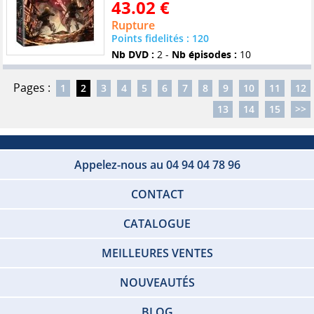
43.02 €
Rupture
Points fidelités : 120
Nb DVD :
2 -
Nb épisodes :
10
Pages :
1
2
3
4
5
6
7
8
9
10
11
12
13
14
15
>>
Appelez-nous au 04 94 04 78 96
CONTACT
CATALOGUE
MEILLEURES VENTES
NOUVEAUTÉS
BLOG