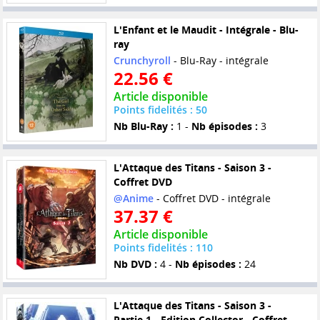
L'Enfant et le Maudit - Intégrale - Blu-
ray
Crunchyroll
- Blu-Ray - intégrale
22.56 €
Article disponible
Points fidelités : 50
Nb Blu-Ray :
1 -
Nb épisodes :
3
L'Attaque des Titans - Saison 3 -
Coffret DVD
@Anime
- Coffret DVD - intégrale
37.37 €
Article disponible
Points fidelités : 110
Nb DVD :
4 -
Nb épisodes :
24
L'Attaque des Titans - Saison 3 -
Partie 1 - Edition Collector - Coffret