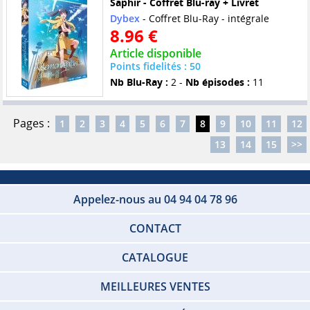
Saphir - Coffret Blu-ray + Livret
Dybex
- Coffret Blu-Ray - intégrale
8.96 €
Article disponible
Points fidelités : 50
Nb Blu-Ray :
2 -
Nb épisodes :
11
Pages :
1
2
3
4
5
6
7
8
9
10
11
12
13
14
15
>>
Appelez-nous au 04 94 04 78 96
CONTACT
CATALOGUE
MEILLEURES VENTES