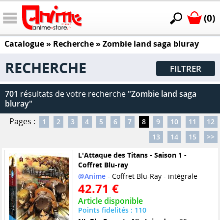
(0)
Catalogue
» Recherche »
Zombie land saga bluray
RECHERCHE
FILTRER
701
résultats de votre recherche
"Zombie land saga
bluray"
Pages :
1
2
3
4
5
6
7
8
9
10
11
12
13
14
15
>>
L'Attaque des Titans - Saison 1 -
Coffret Blu-ray
@Anime
- Coffret Blu-Ray - intégrale
42.71 €
Article disponible
Points fidelités : 110