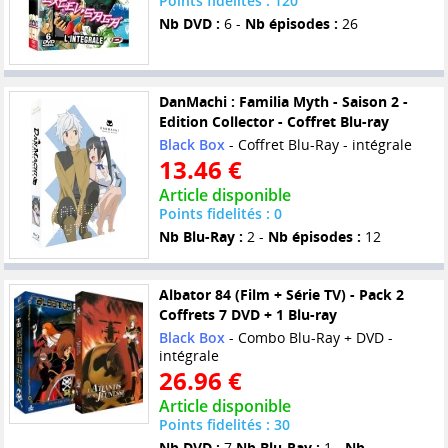
Points fidelités : 120
Nb DVD :
6 -
Nb épisodes :
26
DanMachi : Familia Myth - Saison 2 -
Edition Collector - Coffret Blu-ray
Black Box
- Coffret Blu-Ray - intégrale
13.46 €
Article disponible
Points fidelités : 0
Nb Blu-Ray :
2 -
Nb épisodes :
12
Albator 84 (Film + Série TV) - Pack 2
Coffrets 7 DVD + 1 Blu-ray
Black Box
- Combo Blu-Ray + DVD -
intégrale
26.96 €
Article disponible
Points fidelités : 30
Nb DVD :
7
Nb Blu-Ray :
1 -
Nb