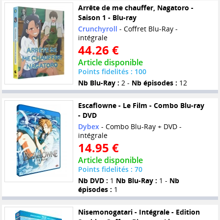
Arrête de me chauffer, Nagatoro -
Saison 1 - Blu-ray
Crunchyroll
- Coffret Blu-Ray -
intégrale
44.26 €
Article disponible
Points fidelités : 100
Nb Blu-Ray :
2 -
Nb épisodes :
12
Escaflowne - Le Film - Combo Blu-ray
- DVD
Dybex
- Combo Blu-Ray + DVD -
intégrale
14.95 €
Article disponible
Points fidelités : 70
Nb DVD :
1
Nb Blu-Ray :
1 -
Nb
épisodes :
1
Nisemonogatari - Intégrale - Edition