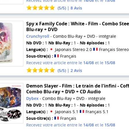
Recevez votre article entre le
14/08
et le
15/08
(
5
/
5
) |
8
Avis
Spy x Family Code : White - Film - Combo Ste
Blu-ray + DVD
Crunchyroll
- Combo Blu-Ray + DVD - intégrale
Nb DVD :
1
Nb Blu-Ray :
1 -
Nb épisodes :
1
Langue(s) :
Japonais Stereo 2.0
Français Stereo
Sous-titre(s) :
Français
Recevez votre article entre le
14/08
et le
15/08
(
5
/
5
) |
2
Avis
Demon Slayer - Film : Le train de l'infini - Cof
Combo Blu-ray + DVD + CD Audio
Dybex
- Combo Blu-Ray + DVD - intégrale
Nb DVD :
1
Nb Blu-Ray :
1 -
Nb épisodes :
1
Langue(s) :
Japonais 5.1
Français 5.1
Sous-titre(s) :
Français
Recevez votre article entre le
14/08
et le
15/08