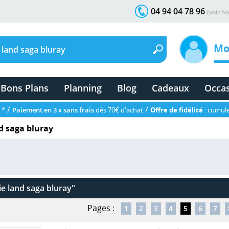
04 94 04 78 96
(voir ho
Mo
Bons Plans
Planning
Blog
Cadeaux
Occa
/
/
 *
Paiement en 3 x sans frais
dès 70€ d'achat
Offre de fidélité
: cumule
d saga bluray
e land saga bluray"
Pages :
1
2
3
4
5
6
7