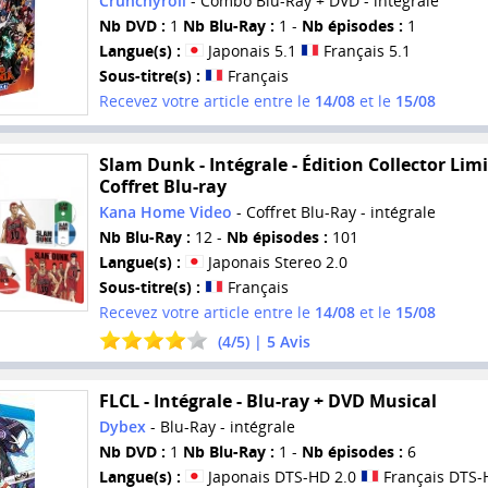
Crunchyroll
- Combo Blu-Ray + DVD - intégrale
Nb DVD :
1
Nb Blu-Ray :
1 -
Nb épisodes :
1
Langue(s) :
Japonais 5.1
Français 5.1
Sous-titre(s) :
Français
Recevez votre article entre le
14/08
et le
15/08
Slam Dunk - Intégrale - Édition Collector Limi
Coffret Blu-ray
Kana Home Video
- Coffret Blu-Ray - intégrale
Nb Blu-Ray :
12 -
Nb épisodes :
101
Langue(s) :
Japonais Stereo 2.0
Sous-titre(s) :
Français
Recevez votre article entre le
14/08
et le
15/08
(
4
/
5
) |
5
Avis
FLCL - Intégrale - Blu-ray + DVD Musical
Dybex
- Blu-Ray - intégrale
Nb DVD :
1
Nb Blu-Ray :
1 -
Nb épisodes :
6
Langue(s) :
Japonais DTS-HD 2.0
Français DTS-