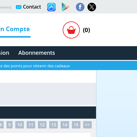
Contact
raires)
n Compte
(0)
sion
Abonnements
z des points pour obtenir des cadeaux
8
9
10
11
12
13
14
15
>>