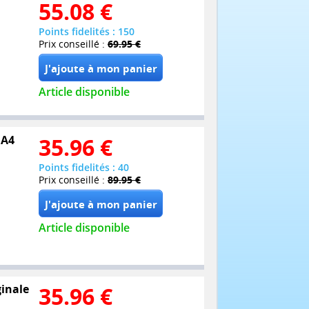
55.08
€
Points fidelités : 150
Prix conseillé :
69.95 €
Article disponible
 A4
35.96
€
Points fidelités : 40
Prix conseillé :
89.95 €
Article disponible
ginale
35.96
€