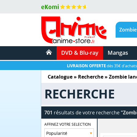
DVD & Blu-ray
Mangas
LIVRAISON OFFERTE
dès 35€ d'achats
Catalogue
» Recherche »
Zombie lan
RECHERCHE
701
résultats de votre recherche
"Zombi
AFFINEZ VOTRE SELECTION