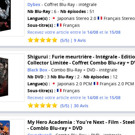
Dybex
- Coffret Blu-Ray - intégrale
Nb Blu-Ray :
6 -
Nb épisodes :
51
Langue(s) :
Japonais Stereo 2.0
Français Stereo
Sous-titre(s) :
Français
Recevez votre article entre le
14/08
et le
15/08
(
5
/
5
) |
9
Avis
Shigurui : Furie meurtrière - Intégrale - Editi
Collector Limitée - Coffret Combo Blu-ray + 
Black Box
- Combo Blu-Ray + DVD - intégrale
Nb DVD :
3
Nb Blu-Ray :
2 -
Nb épisodes :
12
Langue(s) :
Japonais 2.0 PCM
Français 2.0 PCM
Sous-titre(s) :
Français
Recevez votre article entre le
14/08
et le
15/08
(
5
/
5
) |
30
Avis
My Hero Academia : You're Next - Film - Stee
- Comblo Blu-ray + DVD