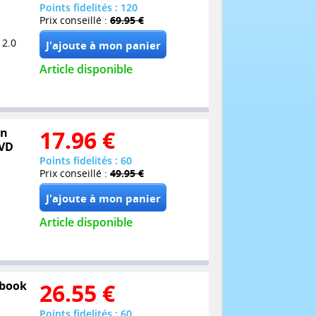
Points fidelités : 120
Prix conseillé :
69.95 €
 2.0
Article disponible
on
17.96
€
DVD
Points fidelités : 60
Prix conseillé :
49.95 €
Article disponible
lbook
26.55
€
Points fidelités : 60