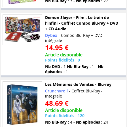
Nb Blu-Ray :
3 -
Nb épisodes :
27
Demon Slayer - Film : Le train de
l'infini - Coffret Combo Blu-ray + DVD
+ CD Audio
Dybex
- Combo Blu-Ray + DVD -
intégrale
14.95 €
Article disponible
Points fidelités : 0
Nb DVD :
1
Nb Blu-Ray :
1 -
Nb
épisodes :
1
Les Mémoires de Vanitas - Blu-ray
Crunchyroll
- Coffret Blu-Ray -
intégrale
48.69 €
Article disponible
Points fidelités : 120
Nb Blu-Ray :
4 -
Nb épisodes :
24