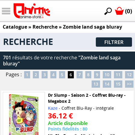
(0)
Catalogue
» Recherche »
Zombie land saga bluray
RECHERCHE
FILTRER
701
résultats de votre recherche
"Zombie land saga
bluray"
Pages :
1
2
3
4
5
6
7
8
9
10
11
12
13
14
15
>>
Dr Slump - Saison 2 - Coffret Blu-ray -
Megabox 2
Kaze
- Coffret Blu-Ray - intégrale
36.12 €
Article disponible
Points fidelités : 80