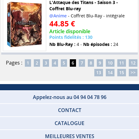
L'Attaque des Titans - Saison 3 -
Coffret Blu-ray
@Anime
- Coffret Blu-Ray - intégrale
44.85 €
Article disponible
Points fidelités : 130
Nb Blu-Ray :
4 -
Nb épisodes :
24
Pages :
1
2
3
4
5
6
7
8
9
10
11
12
13
14
15
>>
Appelez-nous au 04 94 04 78 96
CONTACT
CATALOGUE
MEILLEURES VENTES