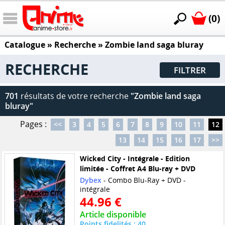
(0)
Catalogue
» Recherche »
Zombie land saga bluray
RECHERCHE
FILTRER
701
résultats de votre recherche
"Zombie land saga
bluray"
Pages :
<<
3
4
5
6
7
8
9
10
11
12
13
14
15
16
17
>>
Wicked City - Intégrale - Edition
limitée - Coffret A4 Blu-ray + DVD
Dybex
- Combo Blu-Ray + DVD -
intégrale
44.96 €
Article disponible
Points fidelités : 40