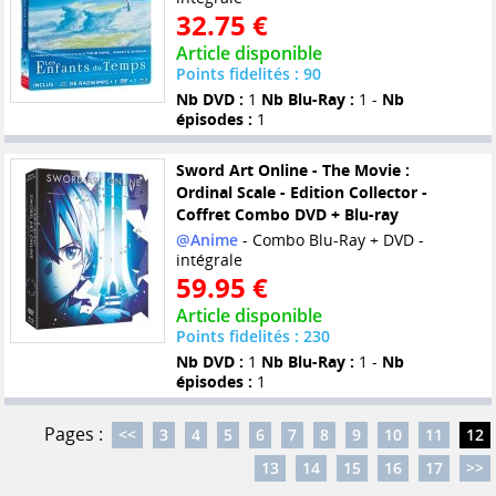
32.75 €
Article disponible
Points fidelités : 90
Nb DVD :
1
Nb Blu-Ray :
1 -
Nb
épisodes :
1
Sword Art Online - The Movie :
Ordinal Scale - Edition Collector -
Coffret Combo DVD + Blu-ray
@Anime
- Combo Blu-Ray + DVD -
intégrale
59.95 €
Article disponible
Points fidelités : 230
Nb DVD :
1
Nb Blu-Ray :
1 -
Nb
épisodes :
1
Pages :
<<
3
4
5
6
7
8
9
10
11
12
13
14
15
16
17
>>