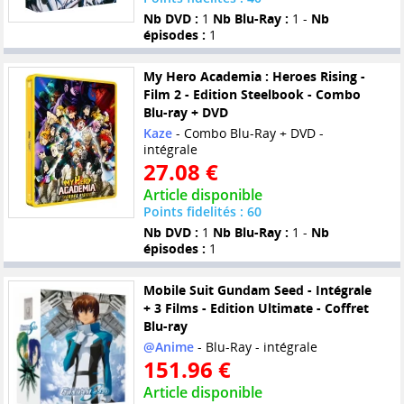
Nb DVD :
1
Nb Blu-Ray :
1 -
Nb
épisodes :
1
My Hero Academia : Heroes Rising -
Film 2 - Edition Steelbook - Combo
Blu-ray + DVD
Kaze
- Combo Blu-Ray + DVD -
intégrale
27.08 €
Article disponible
Points fidelités : 60
Nb DVD :
1
Nb Blu-Ray :
1 -
Nb
épisodes :
1
Mobile Suit Gundam Seed - Intégrale
+ 3 Films - Edition Ultimate - Coffret
Blu-ray
@Anime
- Blu-Ray - intégrale
151.96 €
Article disponible