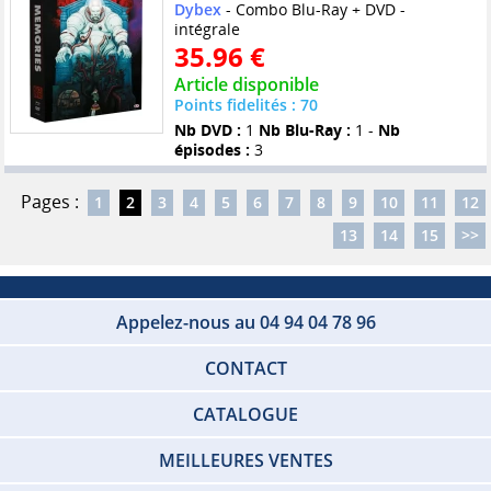
Dybex
- Combo Blu-Ray + DVD -
intégrale
35.96 €
Article disponible
Points fidelités : 70
Nb DVD :
1
Nb Blu-Ray :
1 -
Nb
épisodes :
3
Pages :
1
2
3
4
5
6
7
8
9
10
11
12
13
14
15
>>
Appelez-nous au 04 94 04 78 96
CONTACT
CATALOGUE
MEILLEURES VENTES