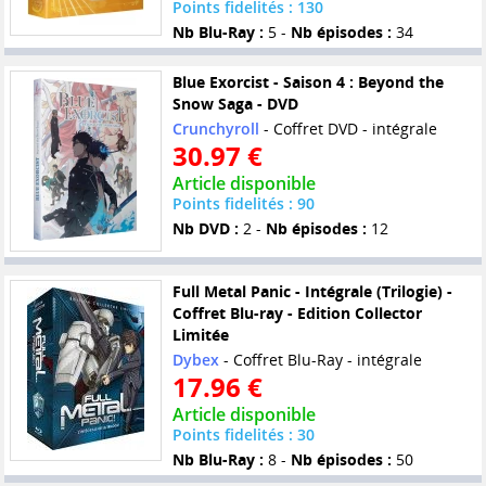
Points fidelités : 130
Nb Blu-Ray :
5 -
Nb épisodes :
34
Blue Exorcist - Saison 4 : Beyond the
Snow Saga - DVD
Crunchyroll
- Coffret DVD - intégrale
30.97 €
Article disponible
Points fidelités : 90
Nb DVD :
2 -
Nb épisodes :
12
Full Metal Panic - Intégrale (Trilogie) -
Coffret Blu-ray - Edition Collector
Limitée
Dybex
- Coffret Blu-Ray - intégrale
17.96 €
Article disponible
Points fidelités : 30
Nb Blu-Ray :
8 -
Nb épisodes :
50