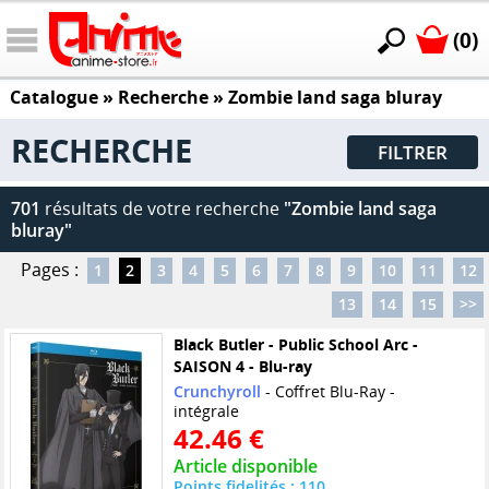
(0)
Catalogue
» Recherche »
Zombie land saga bluray
RECHERCHE
FILTRER
701
résultats de votre recherche
"Zombie land saga
bluray"
Pages :
1
2
3
4
5
6
7
8
9
10
11
12
13
14
15
>>
Black Butler - Public School Arc -
SAISON 4 - Blu-ray
Crunchyroll
- Coffret Blu-Ray -
intégrale
42.46 €
Article disponible
Points fidelités : 110